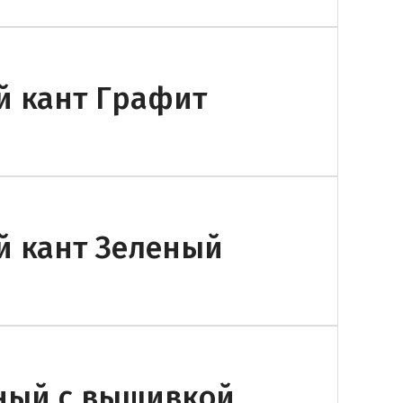
й кант Графит
й кант Зеленый
еный с вышивкой