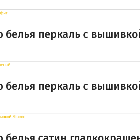
о белья перкаль с вышивко
о белья перкаль с вышивко
о белья сатин гладкокраш