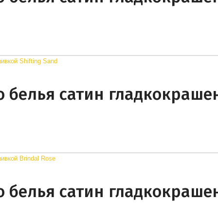
о белья сатин гладкокраш
о белья сатин гладкокраш