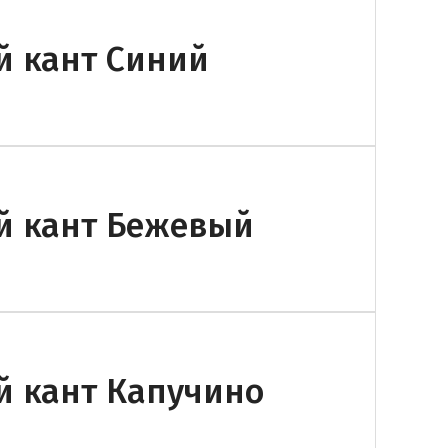
й кант Синий
й кант Бежевый
й кант Капучино