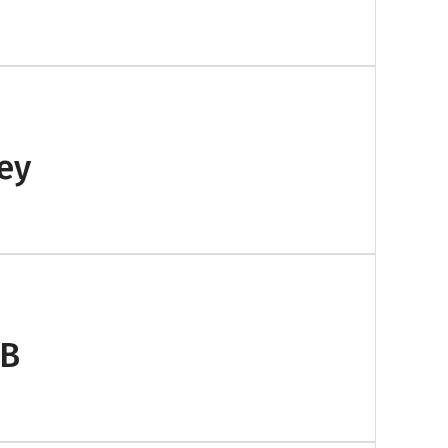
ey
АВ