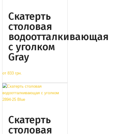
Cкатерть
столовая
водоотталкивающая
с уголком
Gray
от
833 грн.
Cкатерть
столовая