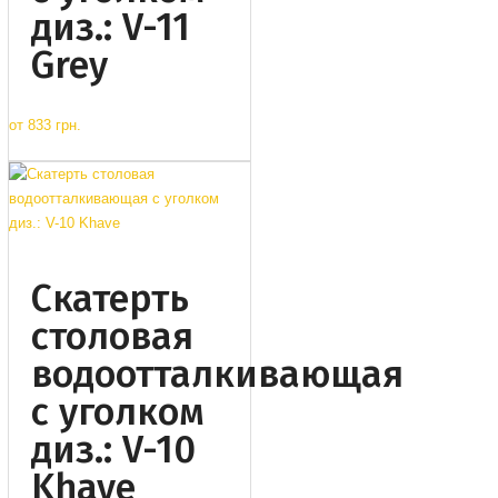
диз.: V-11
Grey
от
833 грн.
Cкатерть
столовая
водоотталкивающая
с уголком
диз.: V-10
Khave