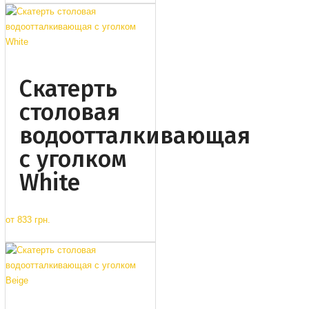
Cкатерть
столовая
водоотталкивающая
с уголком
White
от
833 грн.