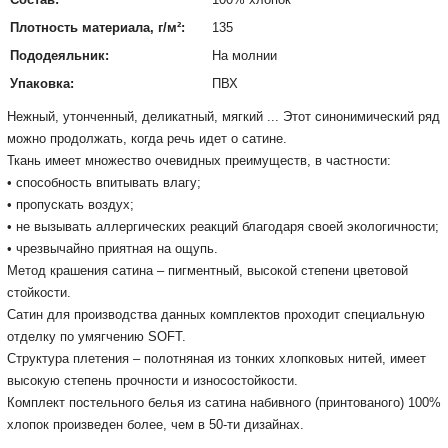
Плотность материала, г/м²:
135
Пододеяльник:
На молнии
Упаковка:
ПВХ
Нежный
,
утонченный
,
деликатный
,
мягкий
... Этот
синонимический
ряд
можно продолжать,
когда речь идет
о
сатин
е.
Ткань
имеет
множество
очевидных
преимуществ
, в частности:
•
способность
впитывать
влагу;
•
пропускать воздух
;
•
не вызывать
аллергических
реакций
благодаря
своей
экологичности
;
•
чрезвычайно
приятная
на ощупь.
Метод крашения сатина – пигментный, высокой степени цветовой
стойкости.
Сатин для производства данных комплектов проходит специальную
отделку по умягчению SOFT.
Структура плетения – полотняная из тонких хлопковых нитей, имеет
высокую степень прочности и износостойкости.
Комплект постельного белья из сатина набивного (принтованого) 100%
хлопок произведен более, чем в 50-ти дизайнах.