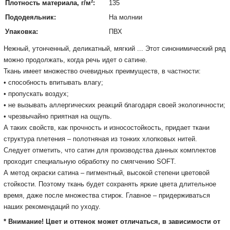
Плотность материала, г/м²:
135
Пододеяльник:
На молнии
Упаковка:
ПВХ
Нежный
,
утонченный
,
деликатный
,
мягкий
... Этот
синонимический
ряд
можно продолжать,
когда речь идет
о
сатин
е.
Ткань
имеет
множество
очевидных
преимуществ
, в частности:
•
способность
впитывать
влагу;
•
пропускать воздух
;
•
не вызывать
аллергических
реакций
благодаря
своей
экологичности
;
•
чрезвычайно
приятная
на ощупь.
А таких свойств, как прочность и износостойкость, придает ткани
структура плетения
– полотняная из тонких хлопковых нитей.
Следует отметить, что сатин для производства данных комплектов
проходит специальную обработку по смягчению SOFT.
А метод окраски сатина – пигментный, высокой степени цветовой
стойкости. Поэтому ткань будет сохранять яркие цвета длительное
время, даже после множества стирок. Главное – придерживаться
наших рекомендаций по уходу.
* Внимание! Цвет и оттенок может отличаться, в зависимости от