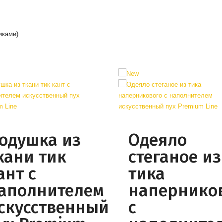
иками)
одушка из
Одеяло
кани тик
стеганое из
ант с
тика
аполнителем
напернико
скусственный
с