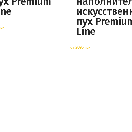
ух Premium
наполните
ine
искусствен
пух Premiu
грн.
Line
от
2096 грн.