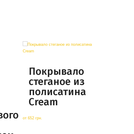
Покрывало
стеганое из
полисатина
Cream
вого
от
652 грн.