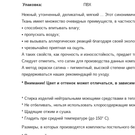
Упаковка:
ПВХ
Нежный
,
утонченный
,
деликатный
,
мягкий
... Этот
синонимич
Ткань
имеет
множество
очевидных
преимуществ
, в частност
•
способность
впитывать
влагу;
•
пропускать воздух
;
•
не вызывать
аллергических
реакций
благодаря
своей
эколо
•
чрезвычайно
приятная
на ощупь.
А таких свойств, как прочность и износостойкость, придает 
Следует отметить, что сатин для производства данных ком
А метод окраски сатина – пигментный, высокой степени цвет
придерживаться наших рекомендаций по уходу.
* Внимание! Цвет и оттенок может отличаться, в зависим
* Cтирка изделий нейтральными моющими средствами в тепл
* Не отбеливать, нельзя использовать хлоросодержащие мо
* Щадящие отжим и сушка.
* Гладить при средней температуре (до 150° С).
Размеры, в которых производятся комплекты постельного бе