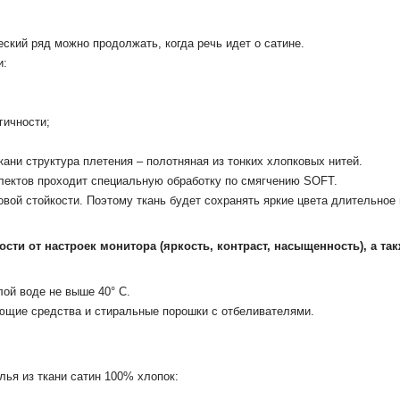
еский
ряд
можно продолжать,
когда речь идет
о
сатин
е.
и:
гичности
;
ткани структура плетения
– полотняная из тонких хлопковых нитей.
плектов проходит специальную обработку по смягчению SOFT.
овой стойкости. Поэтому ткань будет сохранять яркие цвета длительное
ости от настроек монитора (яркость, контраст, насыщенность), а та
ой воде не выше 40° С.
ющие средства и стиральные порошки с отбеливателями.
лья из ткани сатин 100% хлопок: