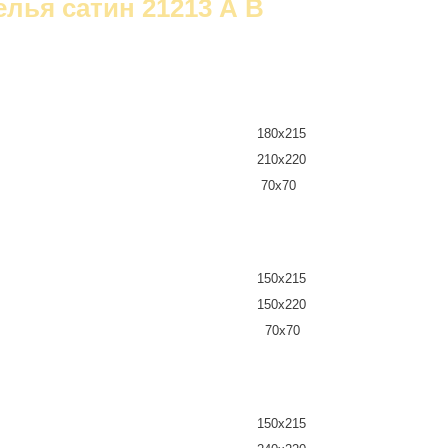
лья сатин 21213 А В
180х215
210х220
70х70
150х215
150х220
70х70
150х215