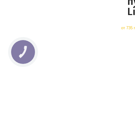
п
L
от
735 