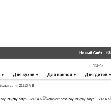
Новый Сайт
+38
Для кухни
Для ванной
Для детей
белья сатин 21213 А В