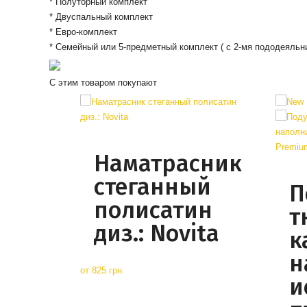
* Полуторный комплект
* Двуспальный комплект
* Евро-комплект
* Семейный или 5-предметный комплект ( с 2-мя пододеяльн
С этим товаром покупают
Наматрасник
стеганный
П
полисатин
т
диз.: Novita
к
н
от
825 грн.
и