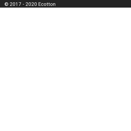
© 2017 - 2020 Ecotton
О нас
Оплата и доставка
Контакты
Для корпоративных клиентов
Оптовым покупателям
Статьи
Тел:
+38 063 497 01 62
Email:
info@ecotton.com.ua