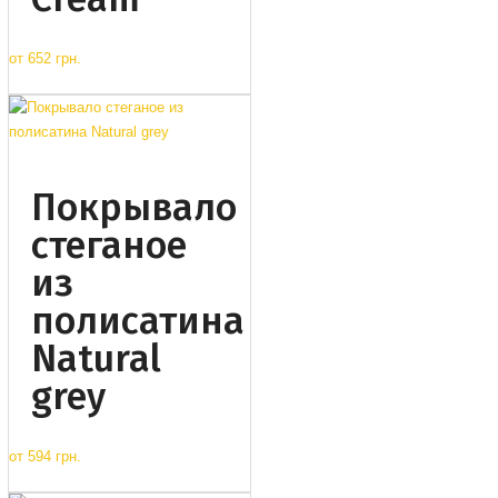
от
652 грн.
Покрывало
стеганое
из
полисатина
Natural
grey
от
594 грн.