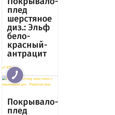
Покрывало-
плед
шерстяное
диз.: Эльф
бело-
красный-
антрацит
от
875 грн.
Покрывало-
плед