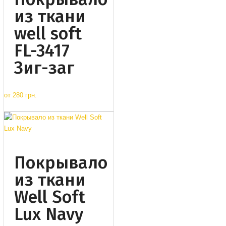
из ткани
well soft
FL-3417
Зиг-заг
от
280 грн.
Покрывало
из ткани
Well Soft
Lux Navy