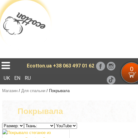
Loading...
Ecotton.ua
+38 063 497 01 62
0
UK
EN
RU
Магазин
/
Для спальни
/
Покрывала
Покрывала