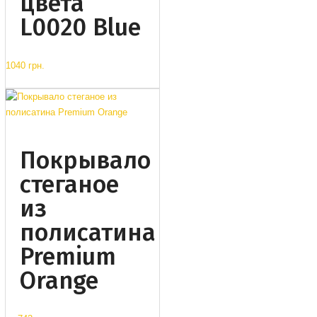
цвета
L0020 Blue
1040 грн.
Покрывало
стеганое
из
полисатина
Premium
Orange