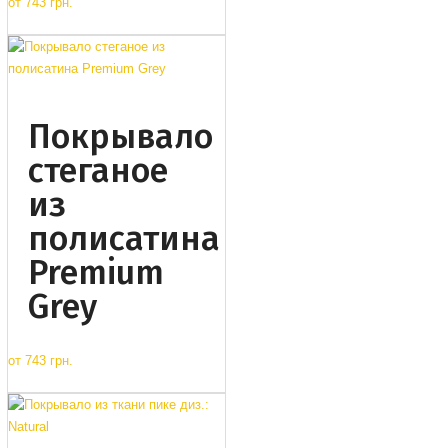
от
743 грн.
Покрывало
стеганое
из
полисатина
Premium
Grey
от
743 грн.