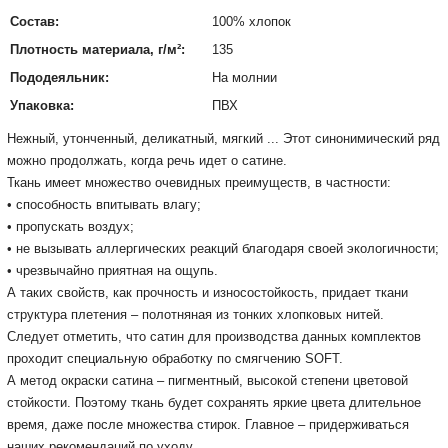
Состав:
100% хлопок
Плотность материала, г/м²:
135
Пододеяльник:
На молнии
Упаковка:
ПВХ
Нежный
,
утонченный
,
деликатный
,
мягкий
... Этот
синонимический
ряд
можно продолжать,
когда речь идет
о
сатин
е.
Ткань
имеет
множество
очевидных
преимуществ
, в частности:
•
способность
впитывать
влагу;
•
пропускать воздух
;
•
не вызывать
аллергических
реакций
благодаря
своей
экологичности
;
•
чрезвычайно
приятная
на ощупь.
А таких свойств, как прочность и износостойкость, придает ткани
структура плетения
– полотняная из тонких хлопковых нитей.
Следует отметить, что сатин для производства данных комплектов
проходит специальную обработку по смягчению SOFT.
А метод окраски сатина – пигментный, высокой степени цветовой
стойкости. Поэтому ткань будет сохранять яркие цвета длительное
время, даже после множества стирок. Главное – придерживаться
наших рекомендаций по уходу.