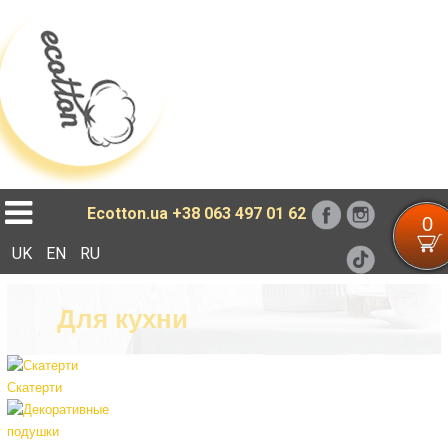
Loading...
Ecotton.ua
+38 063 497 01 62
0
UK
EN
RU
Для кухни
Скатерти