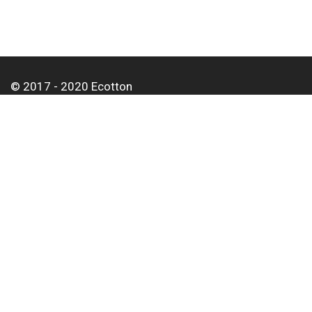
© 2017 - 2020 Ecotton
О нас
Оплата и доставка
Контакты
Для корпоративных клиентов
Оптовым покупателям
Статьи