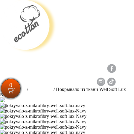
Loading...
Новый Сайт
+38 063 497 01 62
0
Для спальни
/
Покрывала
/
Покрывало из ткани Well Soft Lux
Navy
×
UK
EN
RU
×