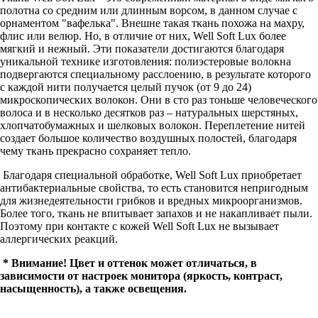
полотна со средним или длинным ворсом, в данном случае с
орнаментом "вафелька". Внешне такая ткань похожа на махру,
флис или велюр. Но, в отличие от них, Well Soft Lux более
мягкий и нежный. Эти показатели достигаются благодаря
уникальной технике изготовления: полиэстеровые волокна
подвергаются специальному расслоению, в результате которого
с каждой нити получается целый пучок (от 9 до 24)
микроскопических волокон. Они в сто раз тоньше человеческого
волоса и в несколько десятков раз – натуральных шерстяных,
хлопчатобумажных и шелковых волокон. Переплетение нитей
создает большое количество воздушных полостей, благодаря
чему ткань прекрасно сохраняет тепло.
Благодаря специальной обработке, Well Soft Lux приобретает
антибактериальные свойства, то есть становится непригодным
для жизнедеятельности грибков и вредных микроорганизмов.
Более того, ткань не впитывает запахов и не накапливает пыли.
Поэтому при контакте с кожей Well Soft Lux не вызывает
аллергических реакций.
* Внимание! Цвет и оттенок может отличаться, в
зависимости от настроек монитора
(яркость, контраст,
насыщенность), а также освещения.