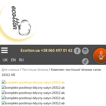
Loading...
Ecotton.ua
+38 063 497 01 62
0
UK
EN
RU
Для спальні
/
Постільна білизна
/
Комплект постільної білизни сатин
24312 AB