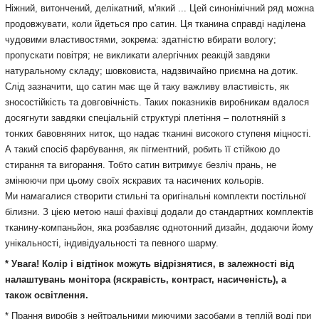
Ніжний, витончений, делікатний, м'який ... Цей синонімічний ряд можна
продовжувати, коли йдеться про сатин. Ця тканина справді наділена
чудовими властивостями, зокрема: здатністю вбирати вологу;
пропускати повітря; не викликати алергічних реакцій завдяки
натуральному складу; шовковиста, надзвичайно приємна на дотик.
Слід зазначити, що сатин має ще й таку важливу властивість, як
зносостійкість та довговічність. Таких показників виробникам вдалося
досягнути завдяки спеціальній структурі плетіння – полотняній з
тонких бавовняних ниток, що надає тканині високого ступеня міцності.
А такий спосіб фарбування, як пігментний, робить її стійкою до
стирання та вигорання. Тобто сатин витримує безліч прань, не
змінюючи при цьому своїх яскравих та насичених кольорів.
Ми намагалися створити стильні та оригінальні комплекти постільної
білизни. З цією метою наші фахівці додали до стандартних комплектів
тканину-компаньйон, яка розбавляє однотонний дизайн, додаючи йому
унікальності, індивідуальності та певного шарму.
* Увага! Колір і відтінок можуть відрізнятися, в залежності від
налаштувань монітора (яскравість, контраст, насиченість), а
також освітлення.
* Прання виробів з нейтральними миючими засобами в теплій воді при