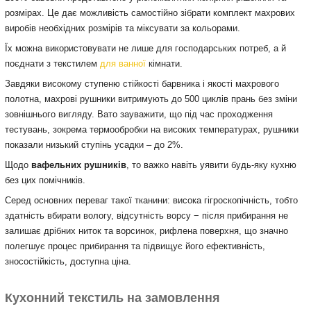
розмірах. Це дає можливість самостійно зібрати комплект махрових
виробів необхідних розмірів та міксувати за кольорами.
Їх можна використовувати не лише для господарських потреб, а й
поєднати з текстилем
для ванної
кімнати.
Завдяки високому ступеню стійкості барвника і якості махрового
полотна, махрові рушники витримують до 500 циклів прань без зміни
зовнішнього вигляду. Вато зауважити, що під час проходження
тестувань, зокрема термообробки на високих температурах, рушники
показали низький ступінь усадки – до 2%.
Щодо
вафельних рушників
, то важко навіть уявити будь-яку кухню
без цих помічників.
Серед основних переваг такої тканини: висока гігроскопічність, тобто
здатність вбирати вологу, відсутність ворсу − після прибирання не
залишає дрібних ниток та ворсинок, рифлена поверхня, що значно
полегшує процес прибирання та підвищує його ефективність,
зносостійкість, доступна ціна.
Кухонний текстиль на замовлення