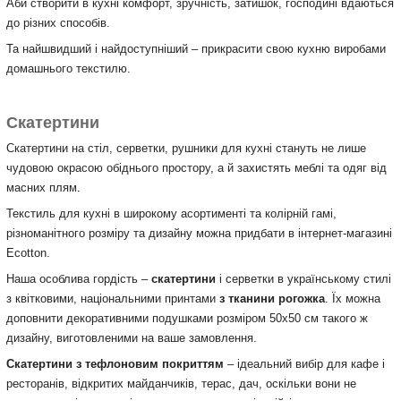
Аби створити в кухні комфорт, зручність, затишок, господині вдаються
до різних способів.
Та найшвидший і найдоступніший – прикрасити свою кухню виробами
домашнього текстилю.
Скатертини
Скатертини на стіл, серветки, рушники для кухні стануть не лише
чудовою окрасою обіднього простору, а й захистять меблі та одяг від
масних плям.
Текстиль для кухні в широкому асортименті та колірній гамі,
різноманітного розміру та дизайну можна придбати в інтернет-магазині
Ecotton.
Наша особлива гордість –
скатертини
і серветки в українському стилі
з квітковими, національними принтами
з тканини рогожка
. Їх можна
доповнити декоративними подушками розміром 50х50 см такого ж
дизайну, виготовленими на ваше замовлення.
Скатертини з тефлоновим покриттям
– ідеальний вибір для кафе і
ресторанів, відкритих майданчиків, терас, дач, оскільки вони не