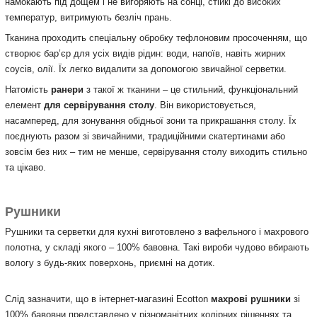
намокають під дощем і не вигоряють на сонці, стійкі до високих
температур, витримують безліч прань.
Тканина проходить спеціальну обробку тефлоновим просоченням, що
створює бар’єр для усіх видів рідин: води, напоїв, навіть жирних
соусів, олії. Їх легко видалити за допомогою звичайної серветки.
Натомість
ранери
з такої ж тканини – це стильний, функціональний
елемент
для сервірування столу
. Він використовується,
насамперед, для зонування обідньої зони та прикрашання столу. Їх
поєднують разом зі звичайними, традиційними скатертинами або
зовсім без них – тим не менше, сервірування столу виходить стильно
та цікаво.
Рушники
Рушники та серветки для кухні виготовлено з вафельного і махрового
полотна, у складі якого – 100% бавовна. Такі вироби чудово вбирають
вологу з будь-яких поверхонь, приємні на дотик.
Слід зазначити, що в інтернет-магазині Ecotton
махрові рушники
зі
100% бавовни представлено у різноманітних колірних рішеннях та