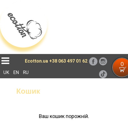
Loading...
Ecotton.ua
+38 063 497 01 62
0
UK
EN
RU
Кошик
Ваш кошик порожній.