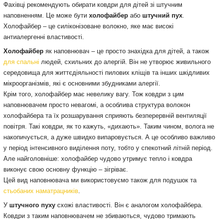
Фахівці рекомендують обирати ковдри для дітей зі штучним
наповненням. Це може бути
холофайбер
або
штучний пух
.
Холофайбер – це силіконізоване волокно, яке має високі
антиалергенні властивості.
Холофайбер
як наповнювач – це просто знахідка для дітей, а також
для спальні
людей, схильних до алергій. Він не утворює живильного
середовища для життєдіяльності пилових кліщів та інших шкідливих
мікроорганізмів, які є основними збудниками алергії.
Крім того, холофайбер має невелику вагу. Тож ковдри з цим
наповнювачем просто невагомі, а особлива структура волокон
холофайбера та їх розшарування сприяють безперервній вентиляції
повітря. Такі ковдри, як то кажуть, «дихають». Таким чином, волога не
накопичується, а дуже швидко випаровується. А це особливо важливо
у період інтенсивного виділення поту, тобто у спекотний літній період.
Але найголовніше: холофайбер чудово утримує тепло і ковдра
виконує свою основну функцію – зігріває.
Цей вид наповнювача ми використовуємо також для подушок та
стьобаних наматрацників
.
У
штучного пуху
схожі властивості. Він є аналогом холофайбера.
Ковдри з таким наповнювачем не збиваються, чудово тримають