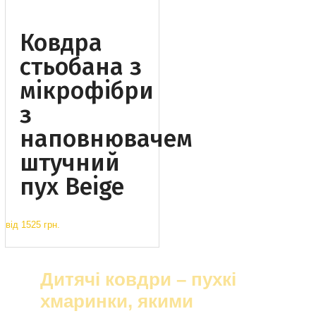
Ковдра
стьобана з
мікрофібри
з
наповнювачем
штучний
пух Beige
від
1525 грн.
Дитячі ковдри – пухкі
хмаринки, якими