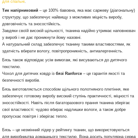
для спальні
.
Тик напірниковий
– це 100% бавовна, яка має саржеву (діагональну)
структуру, що забезпечує найвищу з можливих міцність виробу,
довговічність та зносостійкість.
Завдяки своїй високій щільності, тканина надійно утримає наповнювач
у виробі і не дає проникнути йому назовні.
А натуральний склад забезпечує тканину такими властивостями, як
здатність вбирати вологу, повітропроникність, антиалергенність.
Бязь також відповідає усім вимогам, які висуваються до дитячого
текстилю.
Чохол для дитячих ковдр із
бязі Ranforce
– це гарантія якості та
безпечності виробів.
Бязь виготовляється способом щільного полотняного плетіння, яке
забезпечує готовому виробу високий ступінь практичності, міцності та
зносостійкості. Навіть після багаторазового прання тканина зберігає
свої властивості: чудово вбирає надлишки вологи, а також добре
пропускає повітря і зберігає тепло.
Бязь – це незмінний лідер у рейтингу тканин, що використовуються
для виробництва домашнього текстилю. Вона досить популярна серед