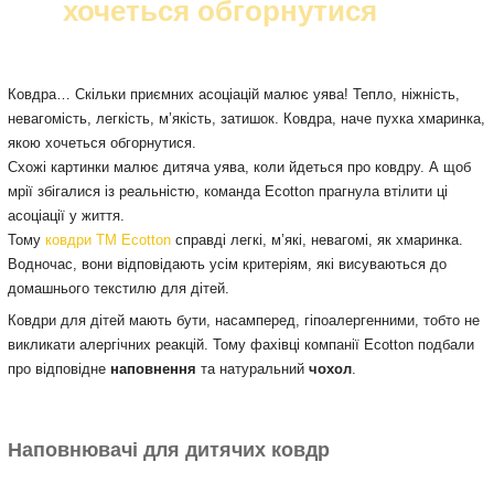
хочеться обгорнутися
Ковдра… Скільки приємних асоціацій малює уява! Тепло, ніжність,
невагомість, легкість, м’якість, затишок. Ковдра, наче пухка хмаринка,
якою хочеться обгорнутися.
Схожі картинки малює дитяча уява, коли йдеться про ковдру. А щоб
мрії збігалися із реальністю, команда Ecotton прагнула втілити ці
асоціації у життя.
Тому
ковдри ТМ Ecotton
справді легкі, м’які, невагомі, як хмаринка.
Водночас, вони відповідають усім критеріям, які висуваються до
домашнього текстилю для дітей.
Ковдри для дітей мають бути, насамперед, гіпоалергенними, тобто не
викликати алергічних реакцій. Тому фахівці компанії Ecotton подбали
про відповідне
наповнення
та натуральний
чохол
.
Наповнювачі для дитячих ковдр