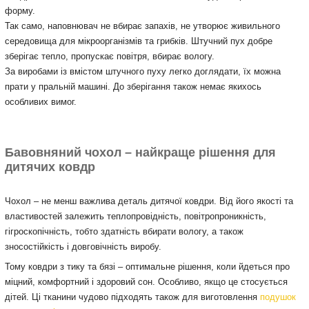
форму.
Так само, наповнювач не вбирає запахів, не утворює живильного
середовища для мікроорганізмів та грибків. Штучний пух добре
зберігає тепло, пропускає повітря, вбирає вологу.
За виробами із вмістом штучного пуху легко доглядати, їх можна
прати у пральній машині. До зберігання також немає якихось
особливих вимог.
Бавовняний чохол – найкраще рішення для
дитячих ковдр
Чохол – не менш важлива деталь дитячої ковдри. Від його якості та
властивостей залежить теплопровідність, повітропроникність,
гігроскопічність, тобто здатність вбирати вологу, а також
зносостійкість і довговічність виробу.
Тому ковдри з тику та бязі – оптимальне рішення, коли йдеться про
міцний, комфортний і здоровий сон. Особливо, якщо це стосується
дітей. Ці тканини чудово підходять також для виготовлення
подушок