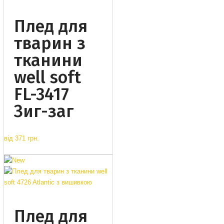
Плед для
тварин з
тканини
well soft
FL-3417
Зиг-заг
від
371 грн.
Плед для