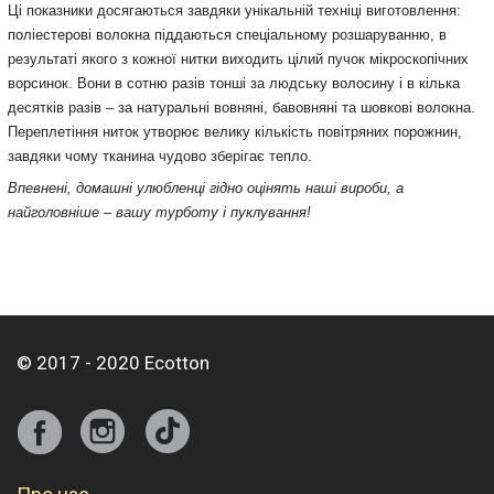
Ці показники досягаються завдяки унікальній техніці виготовлення:
поліестерові волокна піддаються спеціальному розшаруванню, в
результаті якого з кожної нитки виходить цілий пучок мікроскопічних
ворсинок. Вони в сотню разів тонші за людську волосину і в кілька
десятків разів ‒ за натуральні вовняні, бавовняні та шовкові волокна.
Переплетіння ниток утворює велику кількість повітряних порожнин,
завдяки чому тканина чудово зберігає тепло.
Впевнені, домашні улюбленці гідно оцінять наші вироби, а
найголовніше – вашу турботу і пуклування!
© 2017 - 2020 Ecotton