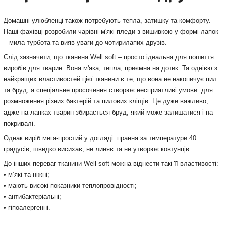
Домашні улюбленці також потребують тепла, затишку та комфорту.
Наші фахівці розробили чарівні м'які пледи з вишивкою у формі лапок
– мила турбота та вияв уваги до чотирилапих друзів.
Слід зазначити, що тканина Well soft – просто ідеальна для пошиття
виробів для тварин. Вона м'яка, тепла, приємна на дотик. Та однією з
найкращих властивостей цієї тканини є те, що вона не накопичує пил
та бруд, а спеціальне просочення створює несприятливі умови для
розмноження різних бактерій та пилових кліщів. Це дуже важливо,
адже на лапках тварин збирається бруд, який може залишатися і на
покривалі.
Однак виріб мега-простий у догляді: прання за температури 40
градусів, швидко висихає, не линяє та не утворює ковтунців.
До інших переваг тканини Well soft можна віднести такі її властивості:
• м’які та ніжні;
• мають високі показники теплопровідності;
• антибактеріальні;
• гіпоалергенні.