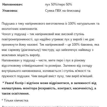
Наповнювач:
пух 50%/перо 50%
Упаковка:
Сумка ПВХ на блискавці
Подушка з тику напірникового виготовлена із 100% натуральних та
екологічних компонентів.
Чохол у подушці – тик напірниковий має високий ступінь
повітронепроникності, що надійно утримає пух у виробі і не дає
проникнути йому назовні. Тик напірниковий – це 100% бавовна, яка
має саржеву (діагональну) текстуру, що забезпечує найвищу з
можливих міцність виробу.
Наповнювач у подушці – чисте, мите перо і пух в різному
відсотковому співвідношенні та розмірах. Залежно від складу
внутрішнього наповнювача, коливається і ступінь м'якості та
пружності подушки. Чим вищий вміст пуху, тим виріб м'якіший.
* Увага! Колір і відтінок може відрізнятися, в залежності від
налаштувань монітора (яскравість, контраст, насиченість), а
також освітлення.
* Тільки хімчистка