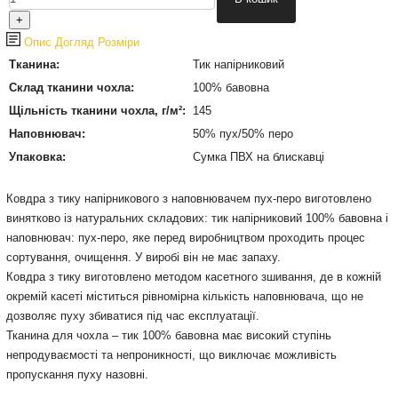
Опис
Догляд
Розміри
Тканина:
Тик напірниковий
Склад тканини чохла:
100% бавовна
Щільність тканини чохла, г/м²:
145
Наповнювач:
50% пух/50% перо
Упаковка:
Сумка ПВХ на блискавці
Ковдра з тику напірникового з наповнювачем пух-перо виготовлено
винятково із натуральних складових: тик напірниковий 100% бавовна і
наповнювач: пух-перо, яке перед виробництвом проходить процес
сортування, очищення. У виробі він не має запаху.
Ковдра з тику виготовлено методом касетного зшивання, де в кожній
окремій касеті міститься рівномірна кількість наповнювача, що не
дозволяє пуху збиватися під час експлуатації.
Тканина для чохла – тик 100% бавовна має високий ступінь
непродуваємості та непроникності, що виключає можливість
пропускання пуху назовні.