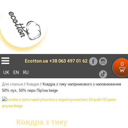
Loading...
Ecotton.ua
+38 063 497 01 62
0
UK
EN
RU
Для спальні
/
Ковдри
/
Ковдра з тику напірникового з наповнювачем
50% пух, 50% перо Пір'їна beige
Ковдра з тику