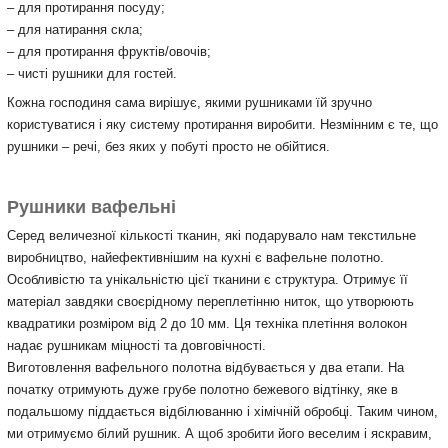
– для протирання посуду;
– для натирання скла;
– для протирання фруктів/овочів;
– чисті рушники для гостей.
Кожна господиня сама вирішує, якими рушниками їй зручно
користуватися і яку систему протирання виробити. Незмінним є те, що
рушники – речі, без яких у побуті просто не обійтися.
Рушники вафельні
Серед величезної кількості тканин, які подарувало нам текстильне
виробництво, найефективнішим на кухні є вафельне полотно.
Особливістю та унікальністю цієї тканини є структура. Отримує її
матеріал завдяки своєрідному переплетінню ниток, що утворюють
квадратики розміром від 2 до 10 мм. Ця техніка плетіння волокон
надає рушникам міцності та довговічності.
Виготовлення вафельного полотна відбувається у два етапи. На
початку отримують дуже грубе полотно бежевого відтінку, яке в
подальшому піддається відбілюванню і хімічній обробці. Таким чином,
ми отримуємо білий рушник. А щоб зробити його веселим і яскравим,