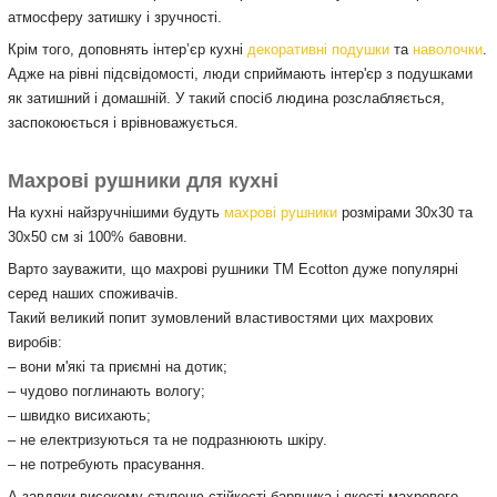
атмосферу затишку і зручності.
Крім того, доповнять інтер’єр кухні
декоративні подушки
та
наволочки
.
Адже на рівні підсвідомості, люди сприймають інтер'єр з подушками
як затишний і домашній. У такий спосіб людина розслабляється,
заспокоюється і врівноважується.
Махрові рушники для кухні
На кухні найзручнішими будуть
махрові рушники
розмірами 30х30 та
30х50 см зі 100% бавовни.
Варто зауважити, що махрові рушники ТМ Ecotton дуже популярні
серед наших споживачів.
Такий великий попит зумовлений властивостями цих махрових
виробів:
– вони м'які та приємні на дотик;
– чудово поглинають вологу;
– швидко висихають;
– не електризуються та не подразнюють шкіру.
– не потребують прасування.
А завдяки високому ступеню стійкості барвника і якості махрового