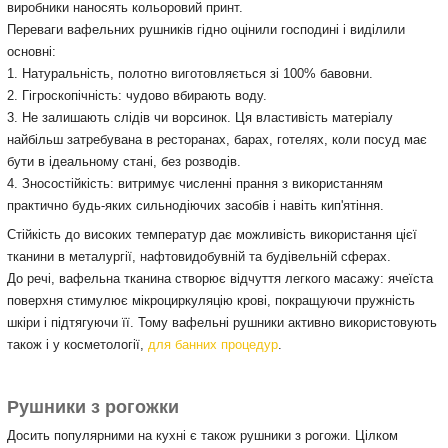
виробники наносять кольоровий принт.
Переваги вафельних рушників гідно оцінили господині і виділили
основні:
1. Натуральність, полотно виготовляється зі 100% бавовни.
2. Гігроскопічність: чудово вбирають воду.
3. Не залишають слідів чи ворсинок. Ця властивість матеріалу
найбільш затребувана в ресторанах, барах, готелях, коли посуд має
бути в ідеальному стані, без розводів.
4. Зносостійкість: витримує численні прання з використанням
практично будь-яких сильнодіючих засобів і навіть кип'ятіння.
Стійкість до високих температур дає можливість використання цієї
тканини в металургії, нафтовидобувній та будівельній сферах.
До речі, вафельна тканина створює відчуття легкого масажу: ячеїста
поверхня стимулює мікроциркуляцію крові, покращуючи пружність
шкіри і підтягуючи її. Тому вафельні рушники активно використовують
також і у косметології,
для банних процедур
.
Рушники з рогожки
Досить популярними на кухні є також рушники з рогожи. Цілком