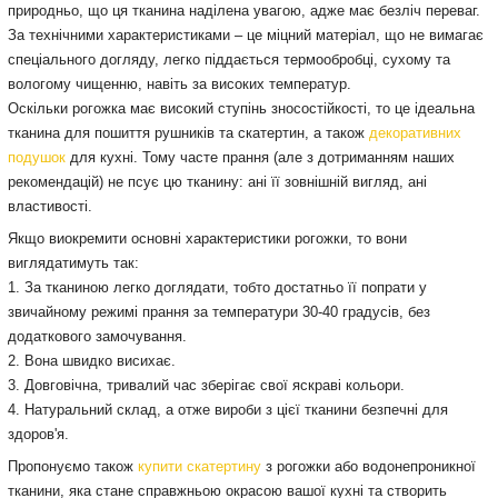
природньо, що ця тканина наділена увагою, адже має безліч переваг.
За технічними характеристиками – це міцний матеріал, що не вимагає
спеціального догляду, легко піддається термообробці, сухому та
вологому чищенню, навіть за високих температур.
Оскільки рогожка має високий ступінь зносостійкості, то це ідеальна
тканина для пошиття рушників та скатертин, а також
декоративних
подушок
для кухні. Тому часте прання (але з дотриманням наших
рекомендацій) не псує цю тканину: ані її зовнішній вигляд, ані
властивості.
Якщо виокремити основні характеристики рогожки, то вони
виглядатимуть так:
1. За тканиною легко доглядати, тобто достатньо її попрати у
звичайному режимі прання за температури 30-40 градусів, без
додаткового замочування.
2. Вона швидко висихає.
3. Довговічна, тривалий час зберігає свої яскраві кольори.
4. Натуральний склад, а отже вироби з цієї тканини безпечні для
здоров'я.
Пропонуємо також
купити скатертину
з рогожки або водонепроникної
тканини, яка стане справжньою окрасою вашої кухні та створить