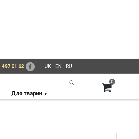
 497 01 62
UK
EN
RU
0
Для тварин