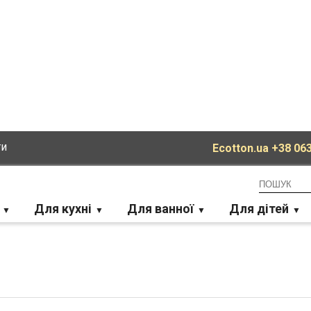
ти
Ecotton.ua
+38 063
Для кухні
Для ванної
Для дітей