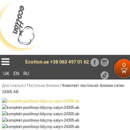
Loading...
Ecotton.ua
+38 063 497 01 62
0
UK
EN
RU
Для спальні
/
Постільна білизна
/
Комплект постільної білизни сатин
24305 AB