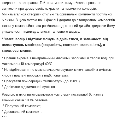
стирання та вигорання. Тобто сатин витримує безліч прань, не
змінюючи при цьому своїх яскравих та насичених кольорів.
Ми намагалися створити стильні та оригінальні комплекти постільної
білизни. З цією метою наші фахівці додали до стандартних комплектів
тканину-компаньйон, яка розбавляє однотонний дизайн, додаючи йому
унікальності, індивідуальності та певного шарму.
* Увага! Колір і відтінок можуть відрізнятися, в залежності від
налаштувань монітора (яскравість, контраст, насиченість), а
також освітлення.
* Прання виробів з нейтральними миючими засобами в теплій воді при
максимальній температурі 40°С.
* Не відбілювати, не можна використовувати миючі засоби з вмістом
хлору і пральні порошки з відбілювачами.
* Прасувати при середній температурі (до 150°С).
* Делікатне віджимання і сушіння.
Розміри, в яких виготовляються комплекти постільної білизни з
тканини сатин 100% бавовна:
* Полуторний комплект;
* Двоспальний комплект;