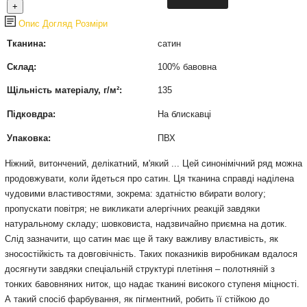
Опис
Догляд
Розміри
Тканина:
сатин
Склад:
100% бавовна
Щільність матеріалу, г/м²:
135
Підковдра:
На блискавці
Упаковка:
ПВХ
Ніжний, витончений, делікатний, м'який ... Цей синонімічний ряд можна
продовжувати, коли йдеться про сатин. Ця тканина справді наділена
чудовими властивостями, зокрема: здатністю вбирати вологу;
пропускати повітря; не викликати алергічних реакцій завдяки
натуральному складу; шовковиста, надзвичайно приємна на дотик.
Слід зазначити, що сатин має ще й таку важливу властивість, як
зносостійкість та довговічність. Таких показників виробникам вдалося
досягнути завдяки спеціальній структурі плетіння – полотняній з
тонких бавовняних ниток, що надає тканині високого ступеня міцності.
А такий спосіб фарбування, як пігментний, робить її стійкою до