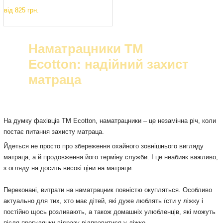
від
825 грн.
Наматрацники ТМ
Ecotton
: надійний захист
матраца
На думку фахівців ТМ Ecotton, наматрацники – це незамінна річ, коли
постає питання захисту матраца.
Йдеться не просто про збереження охайного зовнішнього вигляду
матраца, а й продовження його терміну служби. І це неабияк важливо,
з огляду на досить високі ціни на матраци.
Переконані, витрати на наматрацник повністю окупляться. Особливо
актуально для тих, хто має дітей, які дуже люблять їсти у ліжку і
постійно щось розливають, а також домашніх улюбленців, які можуть
після прогулянки відразу відправитися у ліжко.