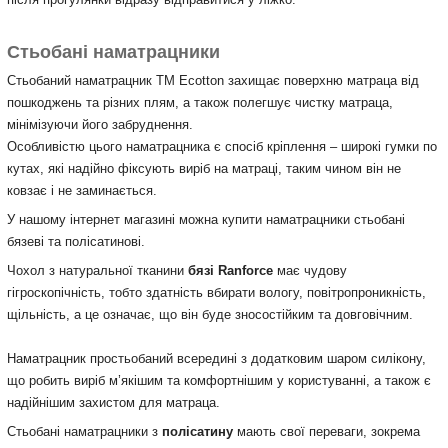
Стьобані наматрацники
Стьобаний наматрацник ТМ Ecotton захищає поверхню матраца від
пошкоджень та різних плям, а також полегшує чистку матраца,
мінімізуючи його забруднення.
Особливістю цього наматрацника є спосіб кріплення – широкі гумки по
кутах, які надійно фіксують виріб на матраці, таким чином він не
ковзає і не заминається.
У нашому інтернет магазині можна купити наматрацники стьобані
бязеві та полісатинові.
Чохол з натуральної тканини
бязі Ranforce
має чудову
гігроскопічність, тобто здатність вбирати вологу, повітропроникність,
щільність, а це означає, що він буде зносостійким та довговічним.
Наматрацник простьобаний всередині з додатковим шаром силікону,
що робить виріб м’якішим та комфортнішим у користуванні, а також є
надійнішим захистом для матраца.
Стьобані наматрацники з
полісатину
мають свої переваги, зокрема