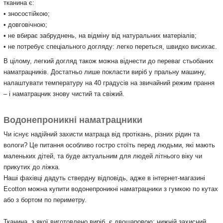
тканина є:
• зносостійкою;
• довговічною;
• не вбирає забруднень, на відміну від натуральних матеріалів;
• не потребує спеціального догляду: легко переться, швидко висихає.
В цілому, легкий догляд також можна віднести до переваг стьобаних
наматрацників. Достатньо лише покласти виріб у пральну машину,
налаштувати температуру на 40 градусів на звичайний режим прання
– і наматрацник знову чистий та свіжий.
Водонепроникні наматрацники
Чи існує надійний захисти матраца від протікань, різних рідин та
вологи? Це питання особливо гостро стоїть перед людьми, які мають
маленьких дітей, та буде актуальним для людей літнього віку чи
прикутих до ліжка.
Наші фахівці дадуть ствердну відповідь, адже в інтернет-магазині
Ecotton можна купити водонепроникні наматрацники з гумкою по кутах
або з бортом по периметру.
Тканина, з якої виготовлено виріб, є двошаровою: нижній захисний