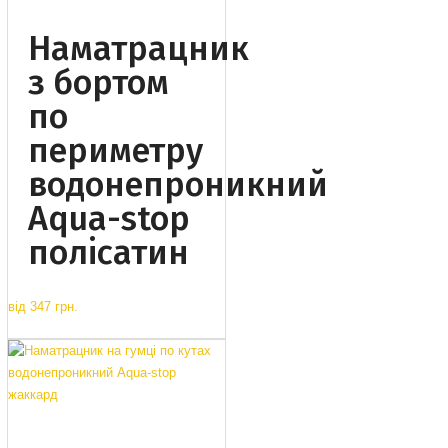
Наматрацник
з бортом
по
периметру
водонепроникний
Aqua-stop
полісатин
від
347 грн.