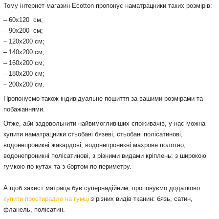
Тому інтернет-магазин Ecotton пропонує наматрацники таких розмірів:
– 60х120 см;
– 90х200 см;
– 120х200 см;
– 140х200 см;
– 160х200 см;
– 180х200 см;
– 200х200 см.
Пропонуємо також індивідуальне пошиття за вашими розмірами та
побажаннями.
Отже, аби задовольнити найвимогливіших споживачів, у нас можна
купити наматрацники стьобані бязеві, стьобані полісатинові,
водонепроникні жакардові, водонепроникні махрове полотно,
водонепроникні полісатинові, з різними видами кріплень: з широкою
гумкою по кутах та з бортом по периметру.
А щоб захист матраца був супернадійним, пропонуємо додатково
купити простирадло на гумці
з різних видів тканин: бязь, сатин,
фланель, полісатин.