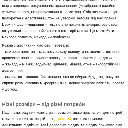
шар з водовідштовхувальним просоченням (мембраною) надійно
утримує вологу, не пропускаючи її на матрац. Слід зазначити, що
поліуретан є еластичним, тож не утворює заломів під час прання.
Верхній шар – лицьовий – текстильне покриття, використовуються
натуральні тканини, найчастіше з категорії махри. Це може бути
махрове полотно, жакард чи полісатин.
Кожна з цих тканин має свої переваги:
– махрове полотно – має натуральну основу, а це значить, що воно
пропускає повітря, вбирає вологу, не парить, приємне на дотик;
– жакард – м’який, водночас щільний, міцний, отже – зносостійкий і
довговічний;
– полісатин – зносостійка тканина, яка не вбирає бруд, піт, тому не
сприяє розмноженню мікроорганізмів, довше зберігає свіжість, проста
у догляді.
Різні розміри – під різні потреби
Наші наматрацники мають різні розміри, адже призначені для потреб
кількох вікових категорій – як
для дітей
, зокрема немовлят,
дошкільнят, підлітків, так і дорослим людям та людям похилого віку.