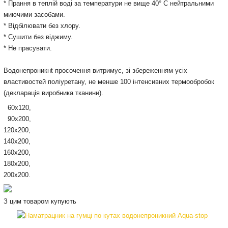
* Прання в теплій воді за температури не вище 40° С нейтральними
миючими засобами.
* Відбілювати без хлору.
* Сушити без віджиму.
* Не прасувати.
Водонепроникнt
просочення
витримує,
зі збереженням
усіх
властивостей
поліуретану,
не менше
100
інтенсивних
термообробок
(
декларація
виробника
тканини
)
.
60х120,
90х200,
120х200,
140х200,
160х200,
180х200,
200х200.
З цим товаром купують