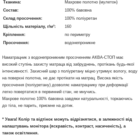
Тканина:
Махрове полотно (мулетон)
Состав:
100% бавовна
Склад просочення:
100% поліуретан
Щільність матеріалу, г/м²:
160
Кріплення:
по периметру
Просочення:
водонепроникне
Наматрацник з водонепроникним просоченням АКВА-СТОП має
високий ступінь захисту матраца від забруднень, протікань будь-якої
інтенсивності. Захисний шар з поліуретану міцно утримує вологу, воду
на поверхні полотна, не дає протікати на матрац. Висока якість
просочення (поліуретану) дозволяє наматрацнику при деформації
легко повертатися в первинний стан, не мнучись.
Махрове полотно 100% бавовна завдяки натуральності, торкаючись
до тіла, не парить, приємне на дотик.
* Увага! Колір та відтінок можуть відрізнятися, в залежності від
налаштувань монітора (яскравість, контраст, насиченість), а
також освітлення.