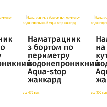
ник
Наматрацник
На
по
з бортом по
на
у
периметру
ку
оникний
водонепроникний
во
Aqua-stop
Aq
жаккард
жа
від
479 грн.
від
300 грн