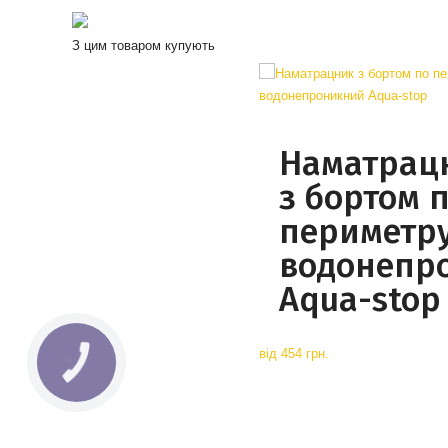
З цим товаром купують
Наматрац
з бортом 
периметр
водонепр
Aqua-stop
від
454 грн.
КНОПКА
СВЯЗИ