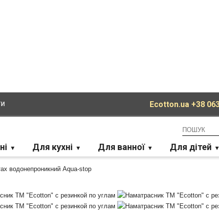
ти
Ecotton.ua
+38 063
ні
Для кухні
Для ванної
Для дітей
тах водонепроникний Aqua-stop