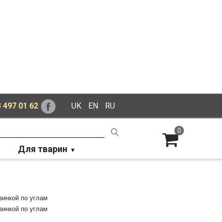
 497 01 62
UK
EN
RU
0
Для тварин