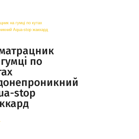
матрацник
 гумці по
тах
донепроникний
ua-stop
ккард
.