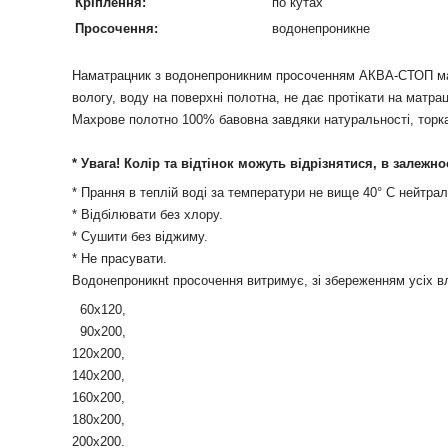
Кріплення:
по кутах
Просочення:
водонепроникне
Наматрацник з водонепроникним просоченням АКВА-СТОП має в
вологу, воду на поверхні полотна, не дає протікати на матр
Махрове полотно 100% бавовна завдяки натуральності, торка
* Увага! Колір та відтінок можуть відрізнятися, в залежно
* Прання в теплій воді за температури не вище 40° С нейтр
* Відбілювати без хлору.
* Сушити без віджиму.
* Не прасувати.
Водонепроникнt
просочення
витримує,
зі збереженням
усіх
в
60х120,
90х200,
120х200,
140х200,
160х200,
180х200,
200х200.