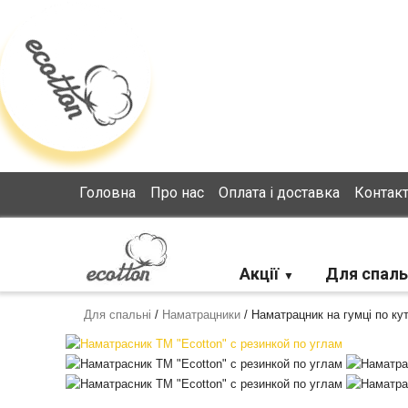
Loading...
Головна
Про нас
Оплата і доставка
Контак
Акції
Для спаль
Для спальні
/
Наматрацники
/
Наматрацник на гумці по ку