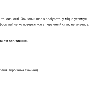
тенсивності. Захисний шар з поліуретану міцно утримує
формації легко повертатися в первинний стан, не мнучись.
також освітлення.
рація
виробника
тканини
)
.