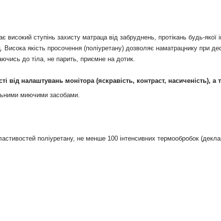
исокий ступінь захисту матраца від забруднень, протікань будь-якої ін
ац. Висока якість просочення (поліуретану) дозволяє наматрацнику при де
ючись до тіла, не парить, приємне на дотик.
сті від налаштувань монітора (яскравість, контраст, насиченість), а 
альними миючими засобами.
ластивостей
поліуретану,
не менше
100
інтенсивних
термообробок
(
декла