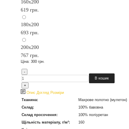
160х200
619 грн.
180х200
693 грн.
200х200
767 грн.
Ціна:
300 грн.
Опис
Догляд
Розміри
Тканина:
Махрове полотно (мулетон)
Склад:
100% бавовна
Склад просочення:
100% поліуретан
Щільність матеріалу, г/м²:
160