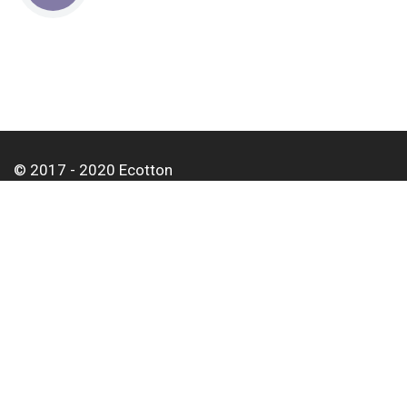
© 2017 - 2020 Ecotton
Про нас
Оплата і доставка
Контакти
Для корпоративних клієнтів
Оптовим покупцям