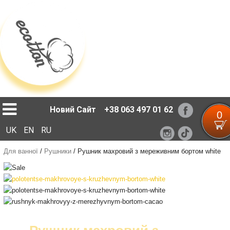
Loading...
Новий Сайт
+38 063 497 01 62
0
UK
EN
RU
Для ванної
/
Рушники
/
Рушник махровий з мереживним бортом white