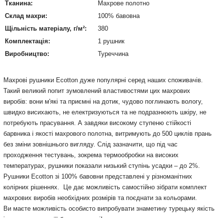
Тканина:
Махрове полотно
Склад махри:
100% бавовна
Щільність матеріалу, г/м²:
380
Комплектація:
1 рушник
Виробництво:
Туреччина
Махрові рушники Ecotton дуже популярні серед наших споживачів.
Такий великий попит зумовлений властивостями цих махрових
виробів: вони м'які та приємні на дотик, чудово поглинають вологу,
швидко висихають, не електризуються та не подразнюють шкіру, не
потребують прасування. А завдяки високому ступеню стійкості
барвника і якості махрового полотна, витримують до 500 циклів прань
без зміни зовнішнього вигляду. Слід зазначити, що під час
проходження тестувань, зокрема термообробки на високих
температурах, рушники показали низький ступінь усадки – до 2%.
Рушники Ecotton зі 100% бавовни представлені у різноманітних
колірних рішеннях. Це дає можливість самостійно зібрати комплект
махрових виробів необхідних розмірів та поєднати за кольорами.
Ви маєте можливість особисто випробувати знаметину турецьку якість