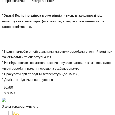
і переконатися в її бездоганності!
* Увага! Колір і відтінок може відрізнятися, в залежності від
налаштувань монітора
(яскравість, контраст, насиченість), а
також освітлення.
* Прання виробів з нейтральними миючими засобами в теплій воді при
максимальній температурі 40° С.
* Не відбілювати, не можна використовувати засоби, які містять хлор,
миючі засоби і пральні порошки з відбілювачами.
* Прасувати при середній температурі (до 150° С).
* Делікатні віджимання і сушіння.
50х90
85х150
З цим товаром купують