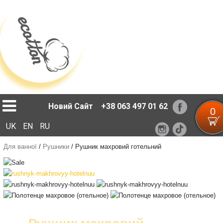
Loading...
Новий Сайт
+38 063 497 01 62
0
UK
EN
RU
Для ванної
/
Рушники
/
Рушник махровий готельний