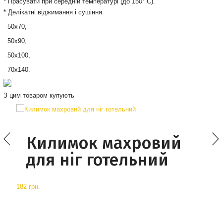
* Прасувати при середній температурі (до 150° С).
* Делікатні віджимання і сушіння.
50х70,
50х90,
50х100,
70х140.
З цим товаром купують
Килимок махровий
для ніг готельний
182 грн.