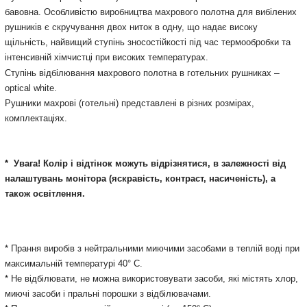
бавовна. Особливістю виробництва махрового полотна для вибілених
рушників є скручування двох ниток в одну, що надає високу
щільність, найвищий ступінь зносостійкості під час термообробки та
інтенсивній хімчистці при високих температурах.
–
Ступінь відбілювання махрового полотна в готельних рушниках
optical white.
Рушники махрові (готельні) представлені в різних розмірах,
комплектаціях.
* Увага! Колір і відтінок можуть відрізнятися, в залежності від
налаштувань монітора
(яскравість, контраст, насиченість), а
також освітлення.
* Прання виробів з нейтральними миючими засобами в теплій воді при
максимальній температурі 40° С.
* Не відбілювати, не можна використовувати засоби, які містять хлор,
миючі засоби і пральні порошки з відбілювачами.