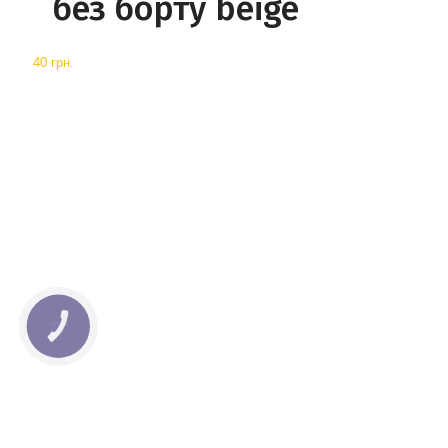
без борту beige
40 грн.
КНОПКА
СВЯЗИ