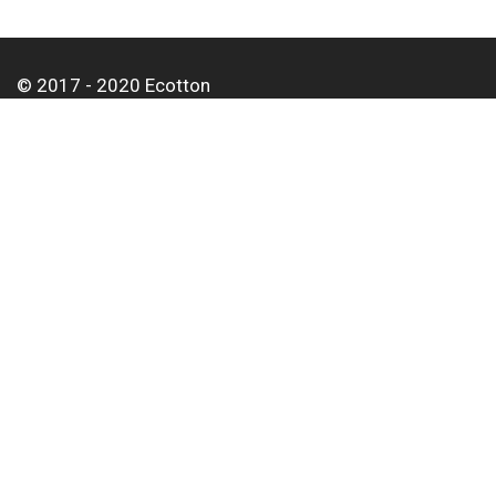
© 2017 - 2020 Ecotton
Про нас
Оплата і доставка
Контакти
Для корпоративних клієнтів
Оптовим покупцям
Статті
Тел:
+38 063 497 01 62
Email:
info@ecotton.com.ua