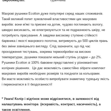
Виробництво:
Туреччина
Махрові рушники Ecotton дуже популярні серед наших споживачів.
Такий великий попит зумовлений властивостями цих махрових
виробів: вони м'які та приємні на дотик, чудово поглинають вологу,
швидко висихають, не електризуються та не подразнюють шкіру, не
потребують прасування. А завдяки високому ступеню стійкості
барвника і якості махрового полотна, витримують до 500 циклів прань
без зміни зовнішнього вигляду. Слід зазначити, що під час
проходження тестувань, зокрема термообробки на високих
температурах, рушники показали низький ступінь усадки – до 2%.
Рушники Ecotton зі 100% бавовни представлені у різноманітних
колірних рішеннях. Це дає можливість самостійно зібрати комплект
махрових виробів необхідних розмірів та поєднати за кольорами.
Ви маєте можливість особисто випробувати знаметину турецьку якість
і переконатися в її бездоганності!
* Увага! Колір і відтінок може відрізнятися, в залежності від
налаштувань монітора
(яскравість, контраст, насиченість), а
також освітлення.