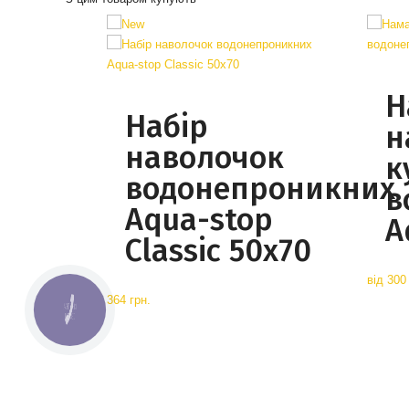
Н
Набір
н
наволочок
к
водонепроникних
в
Aqua-stop
A
Classic 50x70
від
300 
364 грн.
КНОПКА
СВЯЗИ