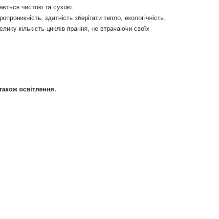
шається чистою та сухою.
опроникність, здатність зберігати тепло, екологічність.
елику кількість циклів прання, не втрачаючи своїх
 також освітлення.