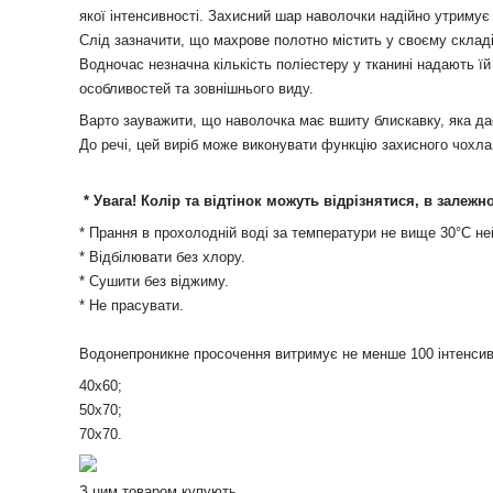
якої інтенсивності. Захисний шар наволочки надійно утримує
Слід зазначити, що махрове полотно містить у своєму складі б
Водночас незначна кількість поліестеру у тканині надають їй
особливостей та зовнішнього виду.
Варто зауважити, що наволочка має вшиту блискавку, яка дає
До речі, цей виріб може виконувати функцію захисного чохла
* Увага! Колір та відтінок можуть відрізнятися, в залежн
* Прання в прохолодній воді за температури не вище 30°С 
* Відбілювати без хлору.
* Сушити без віджиму.
* Не прасувати.
Водонепроникне
просочення
витримує
не менше
100
інтенси
40х60;
50х70;
70x70.
З цим товаром купують