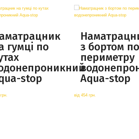
аматрацник
Наматрацн
а гумці по
з бортом п
утах
периметру
одонепроникний
водонепро
qua-stop
Aqua-stop
грн.
від
454 грн.