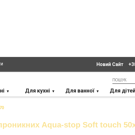
ти
Новий Сайт
+38
ні
Для кухні
Для ванної
Для діте
роникних Aqua-stop Soft touch 50