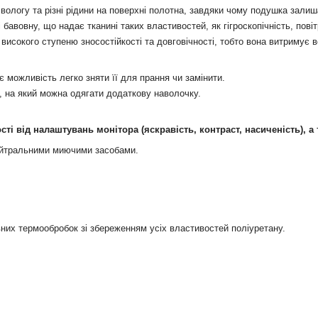
 вологу та різні рідини на поверхні полотна, завдяки чому подушка зали
авовну, що надає тканині таких властивостей, як гігроскопічність, повітр
 високого ступеню зносостійкості та довговічності, тобто вона витримує в
 можливість легко зняти її для прання чи замінити.
, на який можна одягати додаткову наволочку.
ості від налаштувань монітора (яскравість, контраст, насиченість), а
нейтральними миючими засобами.
вних
термообробок
зі збереженням
усіх
властивостей
поліуретану
.