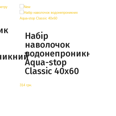
ик
Набір
о
наволочок
водонепроникних
никний
Aqua-stop
Classic 40х60
314 грн.