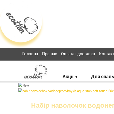
Loading...
Головна
Про нас
Оплата і доставка
Контак
Акції
Для спаль
Набір наволочок водонеп