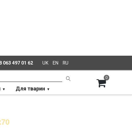
 063 497 01 62
UK
EN
RU
0
й
Для тварин
x70