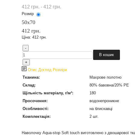
412 грн. - 412 грн.
Розмір
50х70
412 грн.
Ціна:
412 грн.
Опис
Догляд
Розміри
Тканина:
Махрове полотно
Склад:
80% бавовна/20% PE
Щільність матеріалу, г/м²:
180
Просочення:
водонепроникне
Особливості:
на блискавці
Комплектація:
2 шт.
Наволочку Aqua-stop Soft touch виготовлено з двошарової т