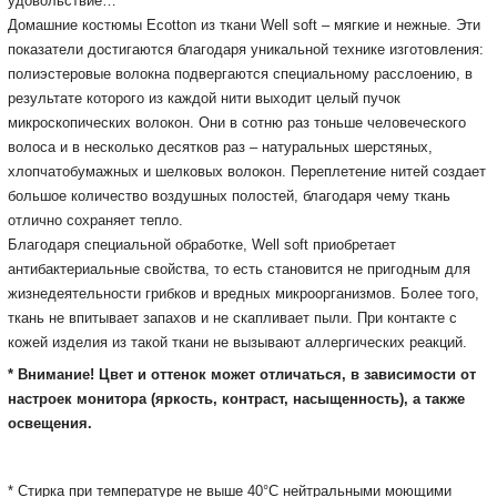
удовольствие…
Домашние костюмы Ecotton из ткани Well soft – мягкие и нежные.
Эти
показатели достигаются благодаря уникальной технике изготовления:
полиэстеровые волокна подвергаются специальному расслоению, в
результате которого из каждой нити выходит целый пучок
микроскопических волокон.
Они в сотню раз тоньше человеческого
волоса и в несколько десятков раз – натуральных шерстяных,
хлопчатобумажных и шелковых волокон.
Переплетение нитей создает
большое количество воздушных полостей, благодаря чему ткань
отлично сохраняет тепло.
Благодаря специальной обработке, Well soft приобретает
антибактериальные свойства, то есть становится не пригодным для
жизнедеятельности грибков и вредных микроорганизмов.
Более того,
ткань не впитывает запахов и не скапливает пыли.
При контакте с
кожей изделия из такой ткани не вызывают аллергических реакций.
* Внимание! Цвет и оттенок может отличаться, в зависимости от
настроек монитора
(яркость, контраст, насыщенность), а также
освещения.
* Стирка при температуре не выше 40°С нейтральными моющими