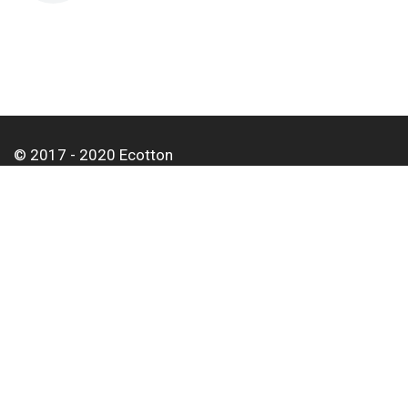
© 2017 - 2020 Ecotton
О нас
Оплата и доставка
Контакты
Для корпоративных клиентов
Оптовым покупателям
Статьи