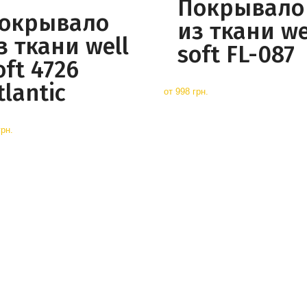
Покрывало
окрывало
из ткани we
з ткани well
soft FL-087
oft 4726
tlantic
от
998 грн.
грн.