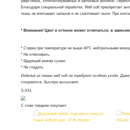
шерстяных, хлопчатобумажных и шелковых волокон.
Перепл
Благодаря специальной обработке, Well soft приобретает ан
ткань не впитывает запахов и не скапливает пыли.
При конта
* Внимание! Цвет и оттенок может отличаться, в зависи
* Стирка при температуре не выше 40°С нейтральными моющ
* Не отбеливать.
* Щадящий режим сушки.
* Не гладить.
Изделия из ткани well soft не требуют особого ухода. Да
стирается, быстро высыхает.
S-XXL
С этим товаром покупают