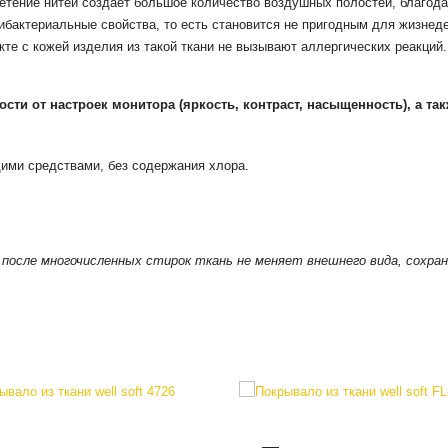
етение нитей создает большое количество воздушных полостей, благодар
тибактериальные свойства, то есть становится не пригодным для жизнед
кте с кожей изделия из такой ткани не вызывают аллергических реакций.
мости от настроек монитора
(яркость, контраст, насыщенность), а та
ими средствами, без содержания хлора.
же после многочисленных стирок ткань не меняет внешнего вида, сохра