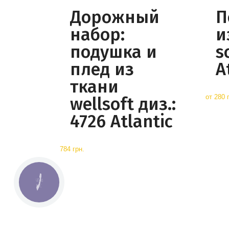
Дорожный
П
набор:
и
подушка и
s
плед из
A
ткани
от
280 
wellsoft диз.:
4726 Atlantic
784 грн.
КНОПКА
СВЯЗИ