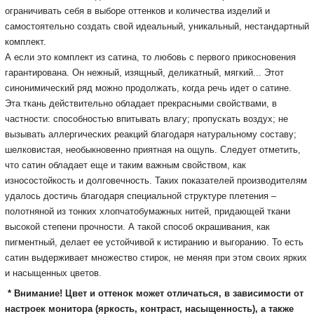
ограничивать себя в выборе оттенков и количества изделий и
самостоятельно создать свой идеальный, уникальный, нестандартный
комплект.
А если это комплект из сатина, то любовь с первого прикосновения
гарантирована.
Он нежный, изящный, деликатный, мягкий...
Этот
синонимический ряд можно продолжать, когда речь идет о сатине.
Эта ткань действительно обладает прекрасными свойствами, в
частности: способностью впитывать влагу;
пропускать воздух;
не
вызывать аллергических реакций благодаря натуральному составу;
шелковистая, необыкновенно приятная на ощупь.
Следует отметить,
что сатин обладает еще и таким важным свойством, как
износостойкость и долговечность.
Таких показателей производителям
удалось достичь благодаря специальной структуре плетения –
полотняной из тонких хлопчатобумажных нитей, придающей ткани
высокой степени прочности.
А такой способ окрашивания, как
пигментный, делает ее устойчивой к истиранию и выгоранию.
То есть
сатин выдерживает множество стирок, не меняя при этом своих ярких
и насыщенных цветов.
* Внимание! Цвет и оттенок может отличаться, в зависимости от
настроек монитора
(яркость, контраст, насыщенность), а также