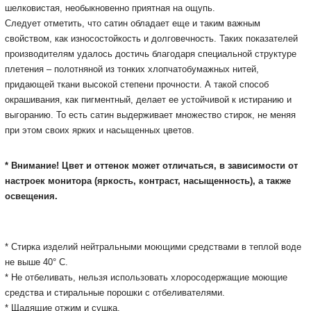
шелковистая, необыкновенно приятная на ощупь.
Следует отметить, что сатин обладает еще и таким важным
свойством, как износостойкость и долговечность.
Таких показателей
производителям удалось достичь благодаря специальной структуре
плетения – полотняной из тонких хлопчатобумажных нитей,
придающей ткани высокой степени прочности.
А такой способ
окрашивания, как пигментный, делает ее устойчивой к истиранию и
выгоранию.
То есть сатин выдерживает множество стирок, не меняя
при этом своих ярких и насыщенных цветов.
* Внимание! Цвет и оттенок может отличаться, в зависимости от
настроек монитора
(яркость, контраст, насыщенность), а также
освещения.
* Cтирка изделий нейтральными моющими средствами в теплой воде
не выше 40° С.
* Не отбеливать, нельзя использовать хлоросодержащие моющие
средства и стиральные порошки с отбеливателями.
* Щадящие отжим и сушка.