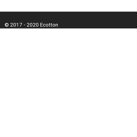
© 2017 - 2020 Ecotton
О нас
Оплата и доставка
Контакты
Для корпоративных клиентов
Оптовым покупателям
Статьи
Тел:
+38 063 497 01 62