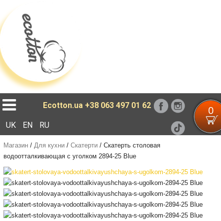
Loading...
Ecotton.ua
+38 063 497 01 62
0
UK
EN
RU
Магазин
/
Для кухни
/
Скатерти
/
Cкатерть столовая
водоотталкивающая с уголком 2894-25 Blue