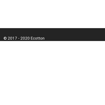
© 2017 - 2020 Ecotton
О нас
Оплата и доставка
Контакты
Для корпоративных клиентов
Оптовым покупателям
Статьи