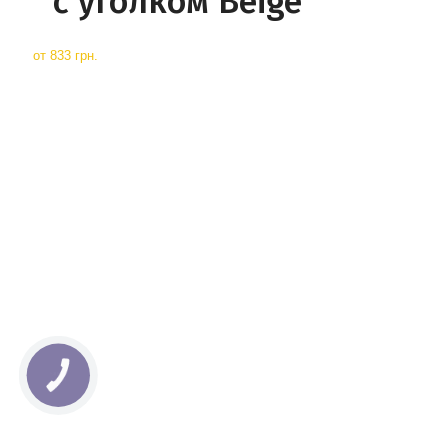
с уголком Beige
от
833 грн.
КНОПКА
СВЯЗИ