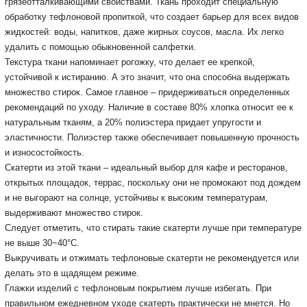
грязеотталкивающими свойствами. Ткань проходит специальную
обработку тефлоновой пропиткой, что создает барьер для всех видов
жидкостей: воды, напитков, даже жирных соусов, масла. Их легко
удалить с помощью обыкновенной салфетки.
Текстура ткани напоминает рогожку, что делает ее крепкой,
устойчивой к истиранию. А это значит, что она способна выдержать
множество стирок. Самое главное – придерживаться определенных
рекомендаций по уходу. Наличие в составе 80% хлопка относит ее к
натуральным тканям, а 20% полиэстера придает упругости и
эластичности. Полиэстер также обеспечивает повышенную прочность
и износостойкость.
Скатерти из этой ткани – идеальный выбор для кафе и ресторанов,
открытых площадок, террас, поскольку они не промокают под дождем
и не выгорают на солнце, устойчивы к высоким температурам,
выдерживают множество стирок.
Следует отметить, что стирать такие скатерти лучше при температуре
не выше 30−40°С.
Выкручивать и отжимать тефлоновые скатерти не рекомендуется или
делать это в щадящем режиме.
Глажки изделий с тефлоновым покрытием лучше избегать. При
правильном ежедневном уходе скатерть практически не мнется. Но