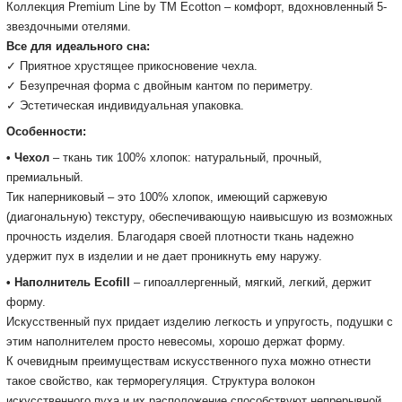
Коллекция Premium Line by TM Ecotton – комфорт, вдохновленный 5-
звездочными отелями.
Все для идеального сна:
✓ Приятное хрустящее прикосновение чехла.
✓ Безупречная форма с двойным кантом по периметру.
✓ Эстетическая индивидуальная упаковка.
Особенности:
• Чехол
– ткань тик 100% хлопок: натуральный, прочный,
премиальный.
Тик наперниковый – это 100% хлопок, имеющий саржевую
(диагональную) текстуру, обеспечивающую наивысшую из возможных
прочность изделия.
Благодаря своей плотности ткань надежно
удержит пух в изделии и не дает проникнуть ему наружу.
• Наполнитель Ecofill
– гипоаллергенный, мягкий, легкий, держит
форму.
Искусственный пух придает изделию легкость и упругость, подушки с
этим наполнителем просто невесомы, хорошо держат форму.
К очевидным преимуществам искусственного пуха можно отнести
такое свойство, как терморегуляция.
Структура волокон
искусственного пуха и их расположение способствуют непрерывной