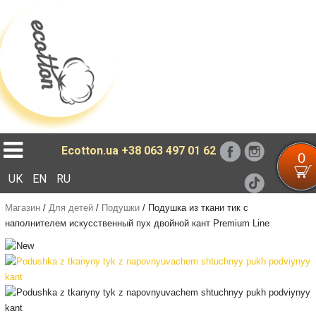
Loading...
Ecotton.ua
+38 063 497 01 62
0
UK
EN
RU
Магазин
/
Для детей
/
Подушки
/
Подушка из ткани тик с
наполнителем искусственный пух двойной кант Premium Line