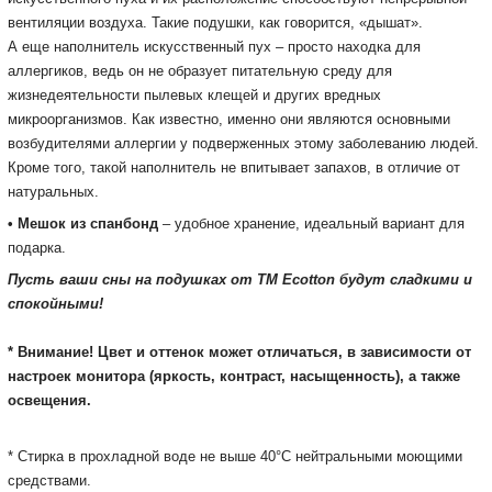
вентиляции воздуха.
Такие подушки, как говорится, «дышат».
А еще наполнитель искусственный пух – просто находка для
аллергиков, ведь он не образует питательную среду для
жизнедеятельности пылевых клещей и других вредных
микроорганизмов.
Как известно, именно они являются основными
возбудителями аллергии у подверженных этому заболеванию людей.
Кроме того, такой наполнитель не впитывает запахов, в отличие от
натуральных.
• Мешок из спанбонд
– удобное хранение, идеальный вариант для
подарка.
Пусть ваши сны на подушках от ТМ Ecotton будут сладкими и
спокойными!
* Внимание! Цвет и оттенок может отличаться, в зависимости от
настроек монитора (яркость, контраст, насыщенность), а также
освещения.
Подробнее:
https://rozetka.com.ua/magija_comforta_350198/p938339
* Стирка в прохладной воде не выше 40°С нейтральными моющими
средствами.