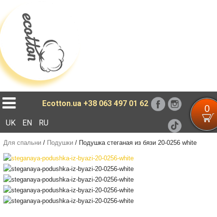
Loading...
Ecotton.ua
+38 063 497 01 62
0
UK
EN
RU
Для спальни
/
Подушки
/
Подушка стеганая из бязи 20-0256 white