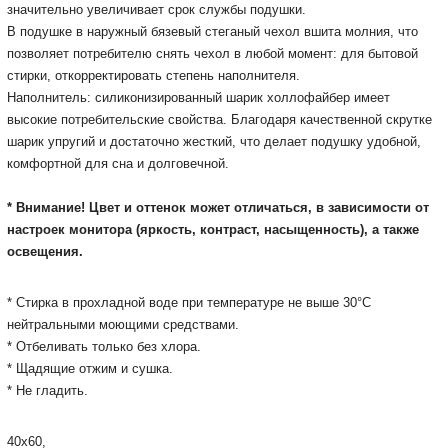
значительно увеличивает срок службы подушки.
В подушке в наружный бязевый стеганый чехол вшита молния, что
позволяет потребителю снять чехол в любой момент: для бытовой
стирки, откорректировать степень наполнителя.
Наполнитель: силиконизированный шарик холлофайбер имеет
высокие потребительские свойства. Благодаря качественной скрутке
шарик упругий и достаточно жесткий, что делает подушку удобной,
комфортной для сна и долговечной.
* Внимание! Цвет и оттенок может отличаться, в зависимости от
настроек монитора (яркость, контраст, насыщенность), а также
освещения.
* Стирка в прохладной воде при температуре не выше 30°С
Подробнее:
https://rozetka.com.ua/magija_comforta_350198/p938339
нейтральными моющими средствами.
* Отбеливать только без хлора.
* Щадящие отжим и сушка.
* Не гладить.
40х60,