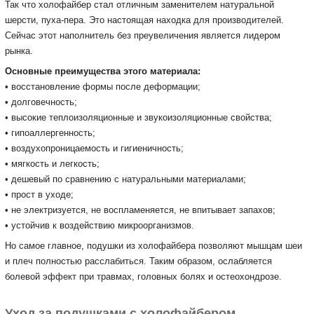
Так что холофайбер стал отличным заменителем натуральной
шерсти, пуха-пера.
Это настоящая находка для производителей.
Сейчас этот наполнитель без преувеличения является лидером
рынка.
Основные преимущества этого материала:
• восстановление формы после деформации;
• долговечность;
• высокие теплоизоляционные и звукоизоляционные свойства;
• гипоаллергенность;
• воздухопроницаемость и гигиеничность;
• мягкость и легкость;
• дешевый по сравнению с натуральными материалами;
• прост в уходе;
• не электризуется, не воспламеняется, не впитывает запахов;
• устойчив к воздействию микроорганизмов.
Но самое главное, подушки из холофайбера позволяют мышцам шеи
и плеч полностью расслабиться.
Таким образом, ослабляется
болевой эффект при травмах, головных болях и остеохондрозе.
Уход за подушками с холофайбером