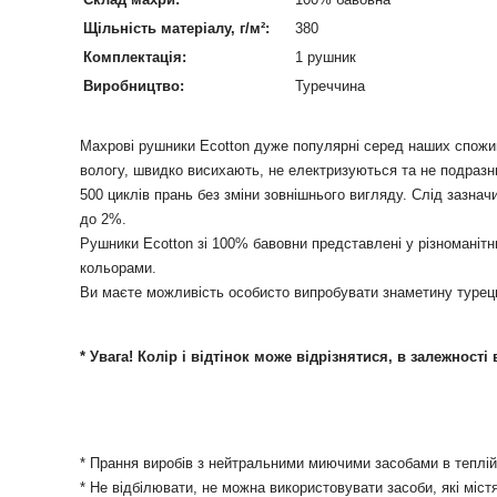
Щільність матеріалу, г/м²:
380
Комплектація:
1 рушник
Виробництво:
Туреччина
Махрові рушники Ecotton дуже популярні серед наших спожив
вологу, швидко висихають, не електризуються та не подразн
500 циклів прань без зміни зовнішнього вигляду. Слід зазна
до 2%.
Рушники Ecotton зі 100% бавовни представлені у різноманітн
кольорами.
Ви маєте можливість особисто випробувати знаметину турецьку
* Увага! Колір і відтінок може відрізнятися, в залежност
* Прання виробів з нейтральними миючими засобами в теплій 
* Не відбілювати, не можна використовувати засоби, які міст