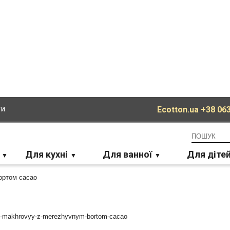
ти
Ecotton.ua
+38 063
Для кухні
Для ванної
Для діте
ортом cacao