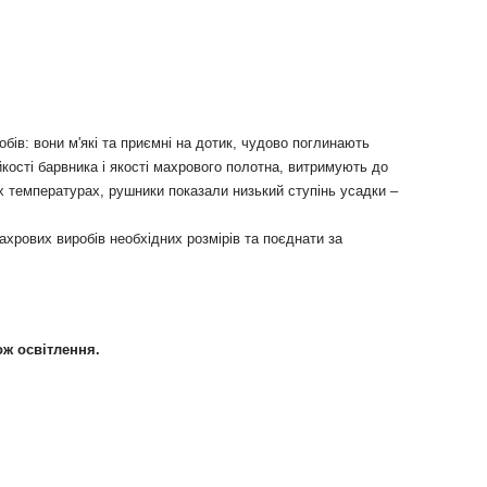
ів: вони м'які та приємні на дотик, чудово поглинають
ості барвника і якості махрового полотна, витримують до
х температурах, рушники показали низький ступінь усадки –
хрових виробів необхідних розмірів та поєднати за
ож освітлення.