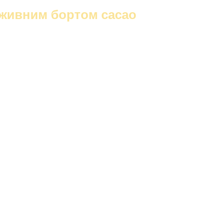
живним бортом cacao