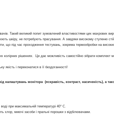
ачів. Такий великий попит зумовлений властивостями цих махрових вироб
юють шкіру, не потребують прасування. А завдяки високому ступеню стійк
чити, що під час проходження тестувань, зокрема термообробки на високи
их колірних рішеннях. Це дає можливість самостійно зібрати комплект ма
 якість і переконатися в її бездоганності!
і від налаштувань монітора
(яскравість, контраст, насиченість), а так
воді при максимальній температурі 40° С.
ять хлор, миючі засоби і пральні порошки з відбілювачами.