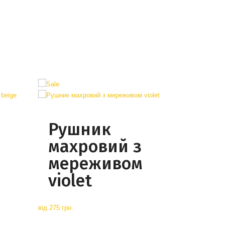
Рушник
махровий з
мереживом
violet
від
275 грн.