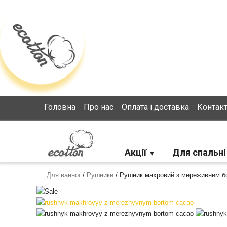
Loading...
Головна
Про нас
Оплата і доставка
Контак
Акції
Для спальні
Для ванної
/
Рушники
/
Рушник махровий з мереживним б