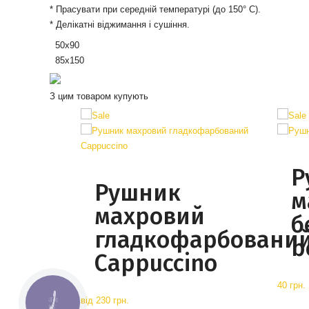
* Прасувати при середній температурі (до 150° С).
* Делікатні віджимання і сушіння.
50х90
85х150
З цим товаром купують
Р
Рушник
м
махровий
б
гладкофарбовани
b
Cappuccino
40 грн.
від
230 грн.
КНОПКА
СВЯЗИ