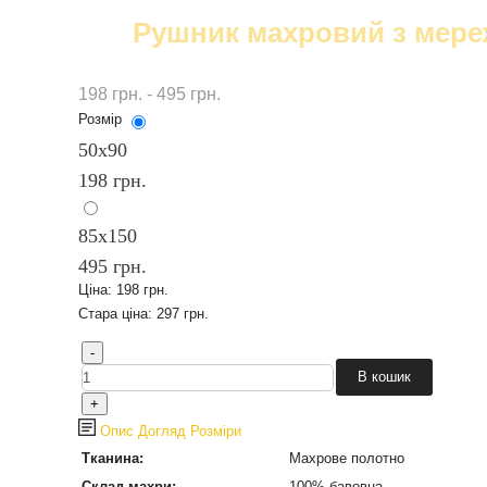
Рушник махровий з мере
198 грн. - 495 грн.
Розмір
50х90
198 грн.
85x150
495 грн.
Ціна:
198 грн.
Стара ціна:
297 грн.
Опис
Догляд
Розміри
Тканина:
Махрове полотно
Склад махри:
100% бавовна