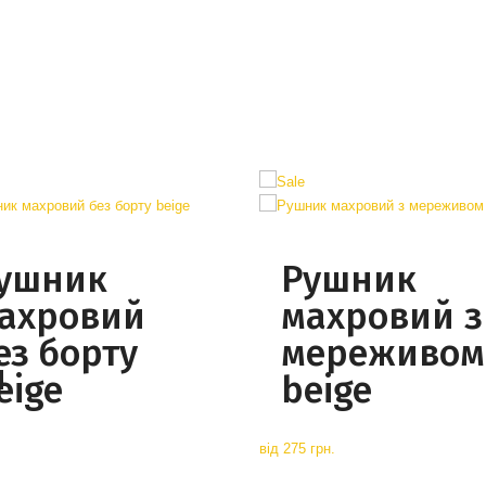
ушник
Рушник
ахровий
махровий з
ез борту
мереживом
й
eige
beige
від
275 грн.