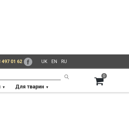
 497 01 62
UK
EN
RU
0
й
Для тварин