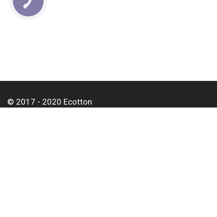
КНОПКА
СВЯЗИ
© 2017 - 2020 Ecotton
Про нас
Оплата і доставка
Контакти
Для корпоративних клієнтів