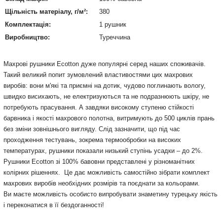
Щільність матеріалу, г/м²:
380
Комплектація:
1 рушник
Виробництво:
Туреччина
Махрові рушники Ecotton дуже популярні серед наших споживачів.
Такий великий попит зумовлений властивостями цих махрових
виробів: вони м'які та приємні на дотик, чудово поглинають вологу,
швидко висихають, не електризуються та не подразнюють шкіру, не
потребують прасування. А завдяки високому ступеню стійкості
барвника і якості махрового полотна, витримують до 500 циклів прань
без зміни зовнішнього вигляду. Слід зазначити, що під час
проходження тестувань, зокрема термообробки на високих
температурах, рушники показали низький ступінь усадки – до 2%.
Рушники Ecotton зі 100% бавовни представлені у різноманітних
колірних рішеннях. Це дає можливість самостійно зібрати комплект
махрових виробів необхідних розмірів та поєднати за кольорами.
Ви маєте можливість особисто випробувати знаметину турецьку якість
і переконатися в її бездоганності!