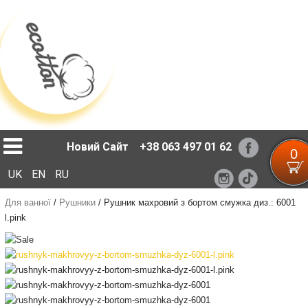
Loading...
Новий Сайт
+38 063 497 01 62
0
UK
EN
RU
Для ванної
/
Рушники
/
Рушник махровий з бортом смужка диз.: 6001
l.pink