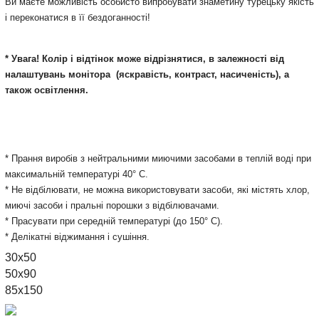
Ви маєте можливість особисто випробувати знаметину турецьку якість
і переконатися в її бездоганності!
* Увага! Колір і відтінок може відрізнятися, в залежності від
налаштувань монітора
(яскравість, контраст, насиченість), а
також освітлення.
* Прання виробів з нейтральними миючими засобами в теплій воді при
максимальній температурі 40° С.
* Не відбілювати, не можна використовувати засоби, які містять хлор,
миючі засоби і пральні порошки з відбілювачами.
* Прасувати при середній температурі (до 150° С).
* Делікатні віджимання і сушіння.
30х50
50x90
85х150