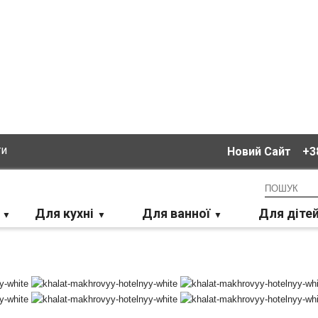
ти
Новий Сайт
+38
Для кухні
Для ванної
Для діте