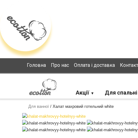
Loading...
Головна
Про нас
Оплата і доставка
Контак
Акції
Для спальні
Для ванної
/
Халат махровий готельний white