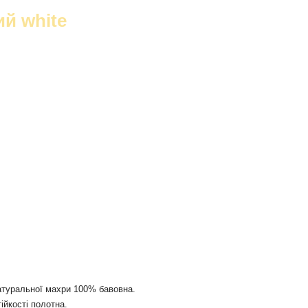
й white
атуральної махри 100% бавовна.
ійкості полотна.