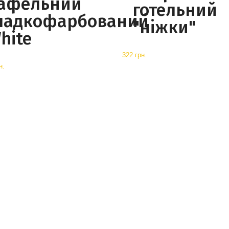
афельний
готельний
ладкофарбований
"ніжки"
hite
322 грн.
н.