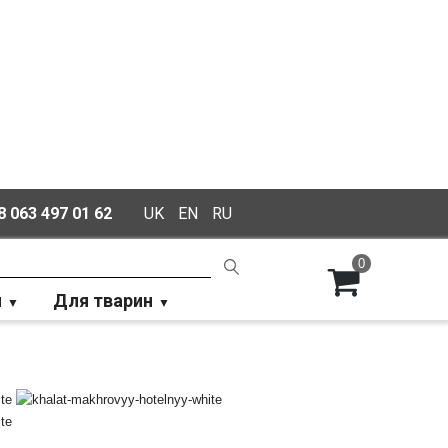
 063 497 01 62
UK
EN
RU
0
й
Для тварин