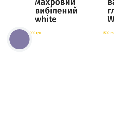
махровий
в
вибілений
г
white
W
900 грн.
1502 гр
КНОПКА
СВЯЗИ