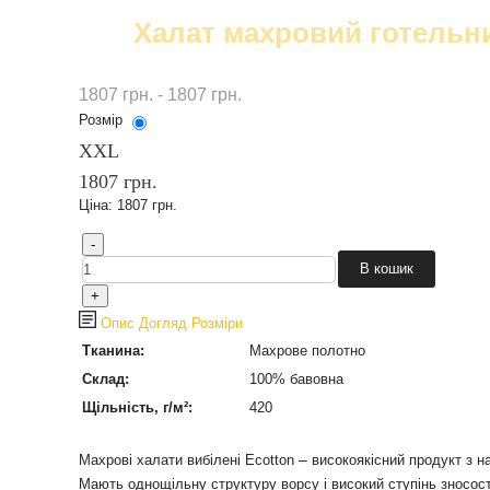
Халат махровий готельни
1807 грн. - 1807 грн.
Розмір
XXL
1807 грн.
Ціна:
1807 грн.
Опис
Догляд
Розміри
Тканина:
Махрове полотно
Склад:
100% бавовна
Щільність, г/м²:
420
–
Махрові халати вибілені Ecotton
високоякісний продукт з н
Мають однощільну структуру ворсу і високий ступінь зносост