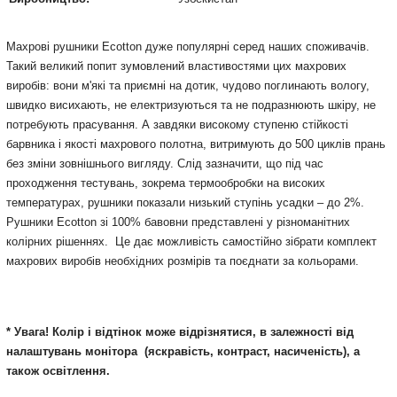
Махрові рушники Ecotton дуже популярні серед наших споживачів.
Такий великий попит зумовлений властивостями цих махрових
виробів: вони м'які та приємні на дотик, чудово поглинають вологу,
швидко висихають, не електризуються та не подразнюють шкіру, не
потребують прасування. А завдяки високому ступеню стійкості
барвника і якості махрового полотна, витримують до 500 циклів прань
без зміни зовнішнього вигляду. Слід зазначити, що під час
проходження тестувань, зокрема термообробки на високих
температурах, рушники показали низький ступінь усадки – до 2%.
Рушники Ecotton зі 100% бавовни представлені у різноманітних
колірних рішеннях. Це дає можливість самостійно зібрати комплект
махрових виробів необхідних розмірів та поєднати за кольорами.
* Увага! Колір і відтінок може відрізнятися, в залежності від
налаштувань монітора
(яскравість, контраст, насиченість), а
також освітлення.