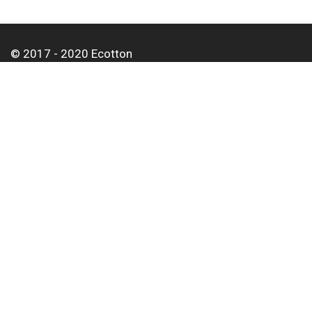
© 2017 - 2020 Ecotton
Про нас
Оплата і доставка
Контакти
Для корпоративних клієнтів
Оптовим покупцям
Статті
Тел:
+38 063 497 01 62
Email:
info@ecotton.com.ua