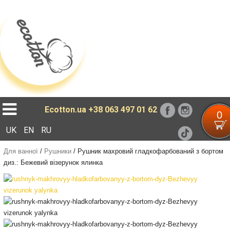
Loading...
Ecotton.ua
+38 063 497 01 62
0
UK
EN
RU
Для ванної
/
Рушники
/
Рушник махровий гладкофарбований з бортом
диз.: Бежевий візерунок ялинка