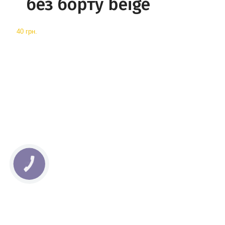
без борту beige
40 грн.
КНОПКА
СВЯЗИ