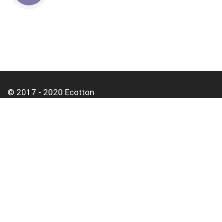
© 2017 - 2020 Ecotton
Про нас
Оплата і доставка
Контакти
Для корпоративних клієнтів
Оптовим покупцям