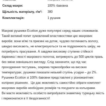
Склад махри:
100% бавовна
Щільність матеріалу, г/м²:
380
Комплектація:
1 рушник
Махрові рушники Ecotton дуже популярні серед наших споживачів.
Такий великий попит зумовлений властивостями цих махрових
виробів: вони м'які та приємні на дотик, чудово поглинають вологу,
швидко висихають, не електризуються та не подразнюють шкіру, не
потребують прасування. А завдяки високому ступеню стійкості
барвника і якості махрового полотна, витримують до 500 циклів прань
без зміни зовнішнього вигляду. Слід зазначити, що під час
проходження тестувань, зокрема термообробки на високих
температурах, рушники показали низький ступінь усадки – до 2%.
Рушники Ecotton зі 100% бавовни представлені у різноманітних
колірних рішеннях. Це дає можливість самостійно зібрати комплект
махрових виробів необхідних розмірів та поєднати за кольорами.
Ви маєте можливість особисто випробувати знаметину турецьку якість
і переконатися в її бездоганності!