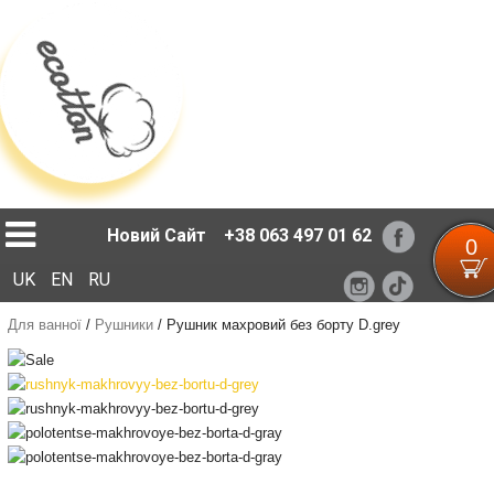
Loading...
Новий Сайт
+38 063 497 01 62
0
UK
EN
RU
Для ванної
/
Рушники
/
Рушник махровий без борту D.grey