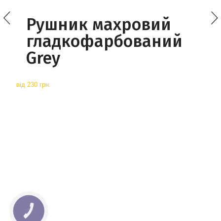
Рушник махровий
гладкофарбований
Grey
від
230 грн.
КНОПКА
СВЯЗИ