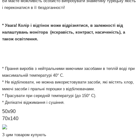
Ви маєте можливість особисто випробувати знаметину турецьку якість
і переконатися в її бездоганності!
* Увага! Колір і відтінок може відрізнятися, в залежності від
налаштувань монітора
(яскравість, контраст, насиченість), а
також освітлення.
* Прання виробів з нейтральними миючими засобами в теплій воді при
максимальній температурі 40° С.
* Не відбілювати, не можна використовувати засоби, які містять хлор,
миючі засоби і пральні порошки з відбілювачами.
* Прасувати при середній температурі (до 150° С).
* Делікатні віджимання і сушіння.
50x90
70x140
З цим товаром купують