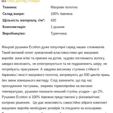
Опис
Догляд
Розміри
Тканина:
Махрове полотно
Склад махри:
100% бавовна
Щільність матеріалу, г/м²:
420
Комплектація:
1 рушник
Виробництво:
Туреччина
Махрові рушники Ecotton дуже популярні серед наших споживачів.
Такий великий попит зумовлений властивостями цих махрових
виробів: вони м'які та приємні на дотик, чудово поглинають вологу,
швидко висихають, не електризуються та не подразнюють шкіру, не
потребують прасування. А завдяки високому ступеню стійкості
барвника і якості махрового полотна, витримують до 500 циклів прань
без зміни зовнішнього вигляду. Слід зазначити, що під час
проходження тестувань, зокрема термообробки на високих
температурах, рушники показали низький ступінь усадки – до 2%.
Рушники Ecotton зі 100% бавовни представлені у різноманітних
колірних рішеннях. Це дає можливість самостійно зібрати комплект
махрових виробів необхідних розмірів та поєднати за кольорами.