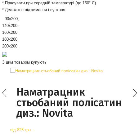
* Прасувати при середній температурі (до 150° С).
* Делікатне віджимання і сушіння.
90х200,
140х200,
160х200,
180х200,
200х200.
З цим товаром купують
Наматрацник
стьобаний полісатин
диз.: Novita
від
825 грн.