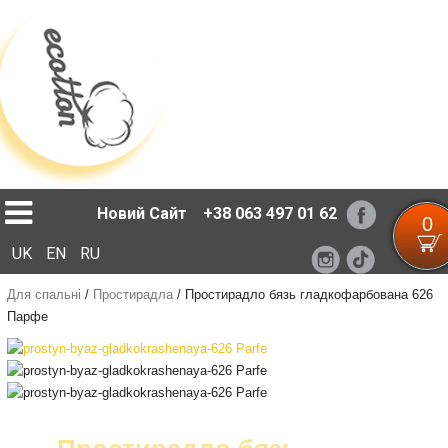
Loading...
Новий Сайт
+38 063 497 01 62
0
UK
EN
RU
Для спальні
/
Простирадла
/
Простирадло бязь гладкофарбована 626
Парфе