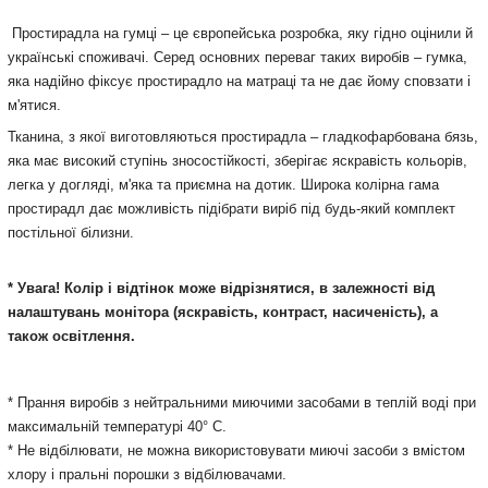
Простирадла на гумці – це європейська розробка, яку гідно оцінили й
українські споживачі. Серед основних переваг таких виробів – гумка,
яка надійно фіксує простирадло на матраці та не дає йому сповзати і
м'ятися.
Тканина, з якої виготовляються простирадла – гладкофарбована бязь,
яка має високий ступінь зносостійкості, зберігає яскравість кольорів,
легка у догляді, м'яка та приємна на дотик. Широка колірна гама
простирадл дає можливість підібрати виріб під будь-який комплект
постільної білизни.
* Увага! Колір і відтінок може відрізнятися, в залежності від
налаштувань монітора (яскравість, контраст, насиченість), а
також освітлення.
* Прання виробів з нейтральними миючими засобами в теплій воді при
максимальній температурі 40° С.
* Не відбілювати, не можна використовувати миючі засоби з вмістом
хлору і пральні порошки з відбілювачами.