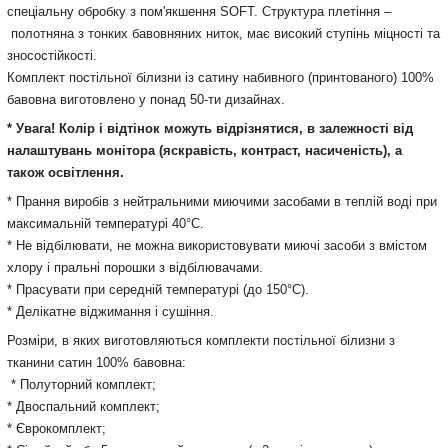
спеціальну обробку з пом'якшення SOFT. Структура плетіння –
полотняна з тонких бавовняних ниток, має високий ступінь міцності та
зносостійкості.
Комплект постільної білизни із сатину набивного (принтованого) 100%
бавовна виготовлено у понад 50-ти дизайнах.
* Увага! Колір і відтінок можуть відрізнятися, в залежності від
налаштувань монітора (яскравість, контраст, насиченість), а
також освітлення.
* Прання виробів з нейтральними миючими засобами в теплій воді при
максимальній температурі 40°С.
* Не відбілювати, не можна використовувати миючі засоби з вмістом
хлору і пральні порошки з відбілювачами.
* Прасувати при середній температурі (до 150°С).
* Делікатне віджимання і сушіння.
Розміри, в яких виготовляються комплекти постільної білизни з
тканини сатин 100% бавовна:
* Полуторний комплект;
* Двоспальний комплект;
* Єврокомплект;