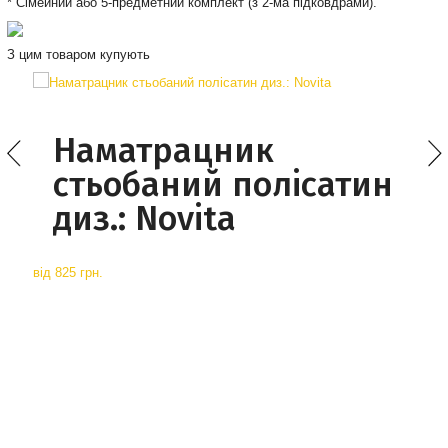
* Сімейний або 5-предметний комплект (з 2-ма підковдрами).
З цим товаром купують
Наматрацник
стьобаний полісатин
диз.: Novita
від
825 грн.