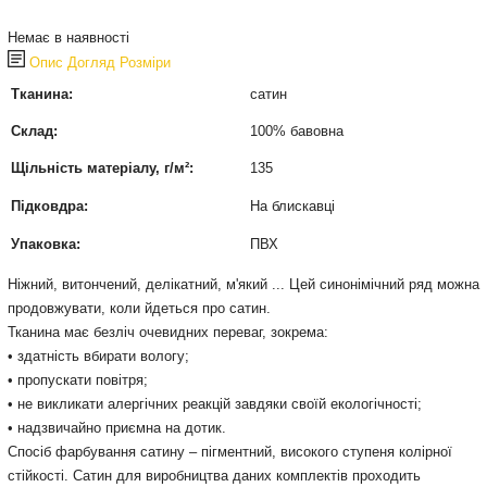
Немає в наявності
Опис
Догляд
Розміри
Тканина:
сатин
Склад:
100% бавовна
Щільність матеріалу, г/м²:
135
Підковдра:
На блискавці
Упаковка:
ПВХ
Ніжний, витончений, делікатний, м'який ... Цей синонімічний ряд можна
продовжувати, коли йдеться про сатин.
Тканина має безліч очевидних переваг, зокрема:
• здатність вбирати вологу;
• пропускати повітря;
• не викликати алергічних реакцій завдяки своїй екологічності;
• надзвичайно приємна на дотик.
Спосіб фарбування сатину – пігментний, високого ступеня колірної
стійкості. Сатин для виробництва даних комплектів проходить