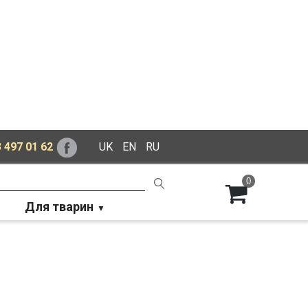
 497 01 62
UK
EN
RU
0
Для тварин