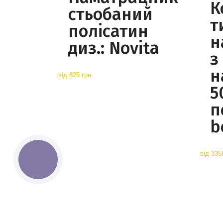
К
стьобаний
т
полісатин
н
диз.: Novita
з
н
від
825 грн.
5
п
b
від
335
КНОПКА
СВЯЗИ