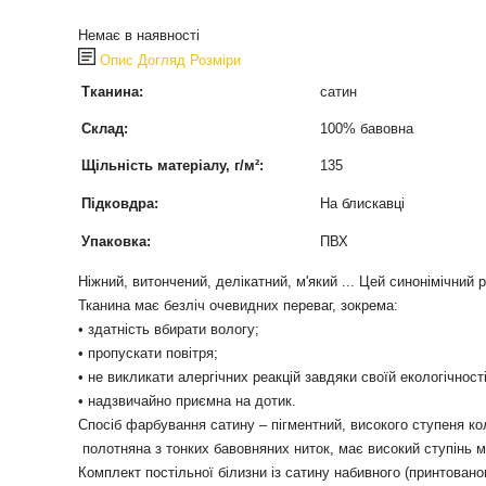
Немає в наявності
Опис
Догляд
Розміри
Тканина:
сатин
Склад:
100% бавовна
Щільність матеріалу, г/м²:
135
Підковдра:
На блискавці
Упаковка:
ПВХ
Ніжний, витончений, делікатний, м'який ... Цей синонімічний
Тканина має безліч очевидних переваг, зокрема:
• здатність вбирати вологу;
• пропускати повітря;
• не викликати алергічних реакцій завдяки своїй екологічності
• надзвичайно приємна на дотик.
Спосіб фарбування сатину – пігментний, високого ступеня ко
полотняна з тонких бавовняних ниток, має високий ступінь мі
Комплект постільної білизни із сатину набивного (принтован