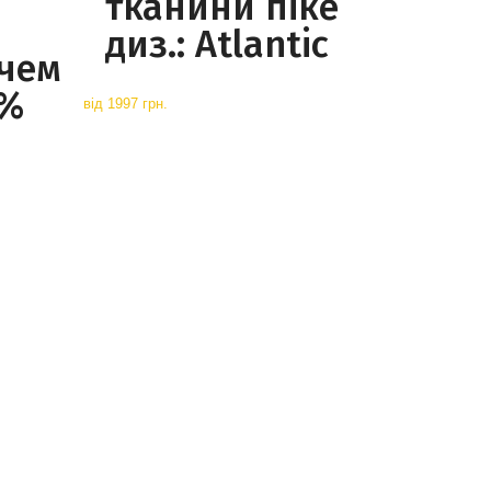
тканини піке
диз.: Atlantic
чем
0%
від
1997 грн.