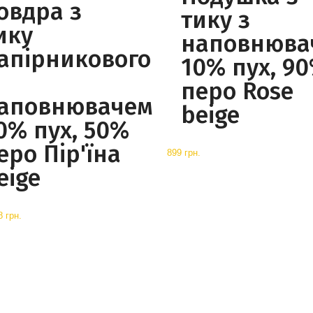
овдра з
тику з
ику
наповнюва
апірникового
10% пух, 9
перо Rose
аповнювачем
beige
0% пух, 50%
еро Пір'їна
899 грн.
eige
8 грн.