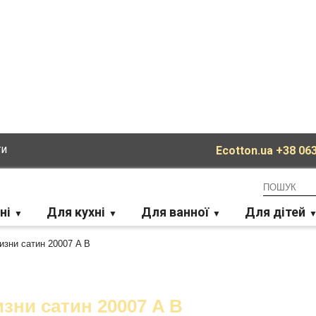
ти
Ecotton.ua
+38 063
ні
Для кухні
Для ванної
Для дітей
изни сатин 20007 A B
изни сатин 20007 A B