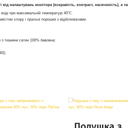
ті від налаштувань монітора (яскравість, контраст, насиченість), а т
 воді при максимальній температурі 40°С.
вмістом хлору і пральні порошки з відбілювачами.
и з тканини сатин 100% бавовна:
60);
Подушка з