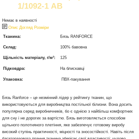
1/1092-1 AB
Немає в наявності
Опис
Догляд
Розміри
Тканина:
Бязь RANFORCE
Склад:
100% бавовна
Щільність матеріалу, г/м²:
125
Підковдра:
На блискавці
Упаковка:
ПВХ-пакування
Бязь Ranforce – це незмінний лідер у рейтингу тканин, що
використовуються для виробництва постільної білизни. Вона досить
популярна серед виробничників, бо є однією з найбільш комфортних
для сну і не дорогих за вартістю. Бязь виготовляється способом
щільного полотняного плетіння, яке забезпечує готовому виробу
високий ступінь практичності, міцності та зносостійкості. Навіть після
багаторазового прання тканина зберігає свої властивості: чудово