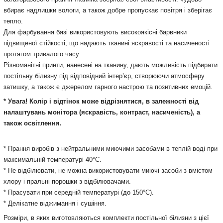
вбирає надлишки вологи, а також добре пропускає повітря і зберігає
тепло.
Для фарбування бязі використовують високоякісні барвники
підвищеної стійкості, що надають тканині яскравості та насиченості
протягом тривалого часу.
Різноманітні принти, нанесені на тканину, дають можливість підбирати
постільну білизну під відповідний інтер’єр, створюючи атмосферу
затишку, а також є джерелом гарного настрою та позитивних емоцій.
* Увага! Колір і відтінок може відрізнятися, в залежності від
налаштувань монітора (яскравість, контраст, насиченість), а
також освітлення.
* Прання виробів з нейтральними миючими засобами в теплій воді при
максимальній температурі 40°С.
* Не відбілювати, не можна використовувати миючі засоби з вмістом
хлору і пральні порошки з відбілювачами.
* Прасувати при середній температурі (до 150°С).
* Делікатне віджимання і сушіння.
Розміри, в яких виготовляються комплекти постільної білизни з цієї