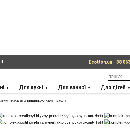
ти
Ecotton.ua
+38 063
ні
Для кухні
Для ванної
Для дітей
лизни перкаль з вишивкою кант Графіт