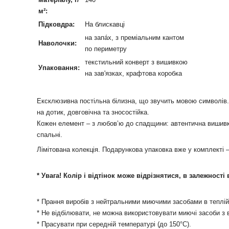
м²:
Підковдра:
На блискавці
на запáх,
з преміальним кантом
Наволочки:
по периметру
текстильний конверт з вишивкою
Упаковання:
на зав'язках, крафтова коробка
Ексклюзивна постільна білизна, що звучить мовою символів.
на дотик, довговічна та зносостійка.
Кожен елемент – з любов’ю до спадщини: автентична вишивка,
спальні.
Лімітована колекція. Подарункова упаковка вже у комплекті 
* Увага! Колір і відтінок може відрізнятися, в залежності
* Прання виробів з нейтральними миючими засобами в теплій
* Не відбілювати, не можна використовувати миючі засоби з 
* Прасувати при середній температурі (до 150°С).