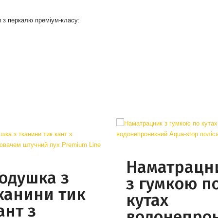
и з перкалю преміум-класу:
Наматрацн
одушка з
з гумкою п
канини тик
кутах
ант з
водонепро