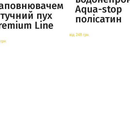
аповнювачем
Aqua-stop
тучний пух
полісатин
remium Line
від
248 грн.
грн.