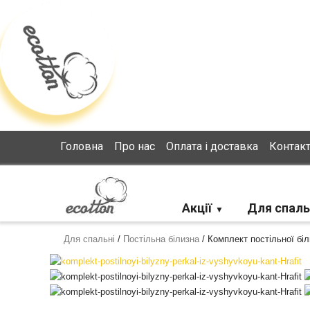
Loading...
Головна
Про нас
Оплата і доставка
Контак
Акції
Для спаль
Для спальні
/
Постільна білизна
/
Комплект постільної бі