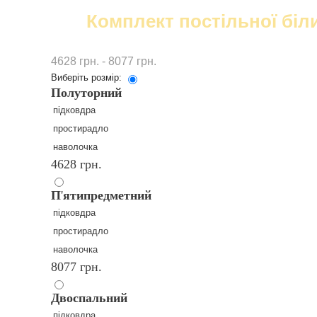
Комплект постільної біл
4628 грн. - 8077 грн.
Виберіть розмір:
Полуторний
підковдра
простирадло
наволочка
4628 грн.
П
'
ятипредметний
підковдра
простирадло
наволочка
8077 грн.
Двоспальний
підковдра