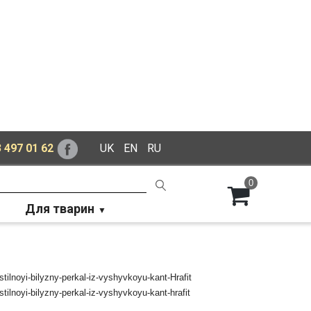
 497 01 62
UK
EN
RU
0
Для тварин