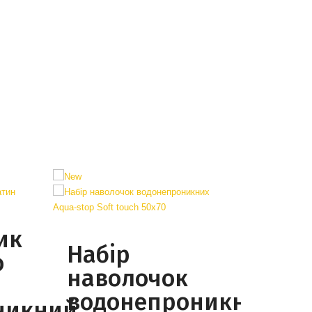
ик
Набір
о
наволочок
водонепроникних
никний