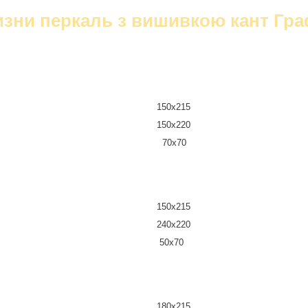
изни перкаль з вишивкою кант Гра
150х215
150х220
70х70
150х215
240х220
50х70
180х215