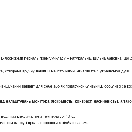
 Білосніжний перкаль преміум-класу – натуральна, щільна бавовна, що д
 створена вручну нашими майстринями, ніби зшита з української душі. Це
– вишуканий варіант для себе або як подарунок близьким, особливо за ко
 від налаштувань монітора (яскравість, контраст, насиченість), а так
 воді при максимальній температурі 40°С.
вмістом хлору і пральні порошки з відбілювачами.