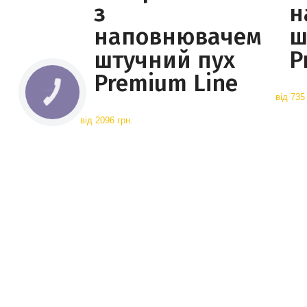
з
н
наповнювачем
ш
штучний пух
P
Premium Line
КНОПКА
від
735 
СВЯЗИ
від
2096 грн.