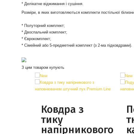
* Делікатне віджимання і сушіння.
Розміри, в яких виготовляються комплекти постільної білизн
* Полуторний комплект;
* Двоспальний комплект;
* Єврокомплект;
* Сімейний або 5-предметний комплект (з 2-ма підковдрами).
З цим товаром купують
Ковдра з
П
тику
т
напірникового
к