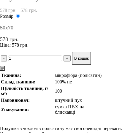
578 грн. - 578 грн.
Розмір
50х70
578 грн.
Ціна:
578 грн.
Опис
Догляд
Розміри
Тканина:
мікрофібра (полісатин)
Склад тканини:
100% пе
Щільність тканини, г/
100
м²:
Наповнювач:
штучний пух
сумка ПВХ на
Упакування:
блискавці
Подушка з чохлом з полісатину має свої очевидні переваги.