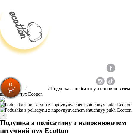
Loading...
Новий Сайт
+38 063 497 01 62
0
Для спальні
/
Подушки
/
Подушка з полісатину з наповнювачем
штучний пух Ecotton
×
UK
EN
RU
×
Подушка з полісатину з наповнювачем
штучний пух Ecotton