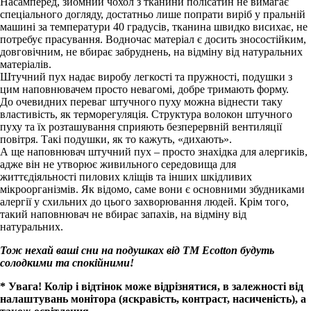
Насамперед, зйомний чохол з тканини полісатин не вимагає
спеціального догляду, достатньо лише попрати виріб у пральній
машині за температури 40 градусів, тканина швидко висихає, не
потребує прасування. Водночас матеріал є досить зносостійким,
довговічним, не вбирає забруднень, на відміну від натуральних
матеріалів.
Штучний пух надає виробу легкості та пружності, подушки з
цим наповнювачем просто невагомі, добре тримають форму.
До очевидних переваг штучного пуху можна віднести таку
властивість, як терморегуляція. Структура волокон штучного
пуху та їх розташування сприяють безперервній вентиляції
повітря. Такі подушки, як то кажуть, «дихають».
А ще наповнювач штучний пух – просто знахідка для алергиків,
адже він не утворює живильного середовища для
життєдіяльності пилових кліщів та інших шкідливих
мікроорганізмів. Як відомо, саме вони є основними збудниками
алергії у схильних до цього захворювання людей. Крім того,
такий наповнювач не вбирає запахів, на відміну від
натуральних.
Тож нехай ваші сни на подушках від ТМ Ecotton будуть
солодкими та спокійними!
* Увага! Колір і відтінок може відрізнятися, в залежності від
налаштувань монітора (яскравість, контраст, насиченість), а