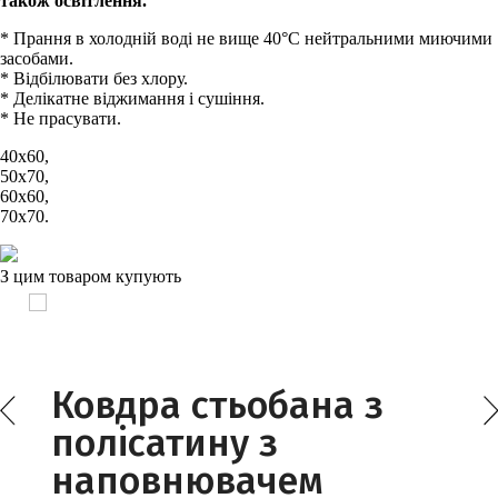
також освітлення.
Подробнее:
* Прання в холодній воді не вище 40°С нейтральними миючими
https://rozetka.com.ua/magija_comforta_350198/p9383392
засобами.
* Відбілювати без хлору.
* Делікатне віджимання і сушіння.
* Не прасувати.
40х60,
50х70,
60х60,
70х70.
З цим товаром купують
Ковдра стьобана з
полісатину з
наповнювачем